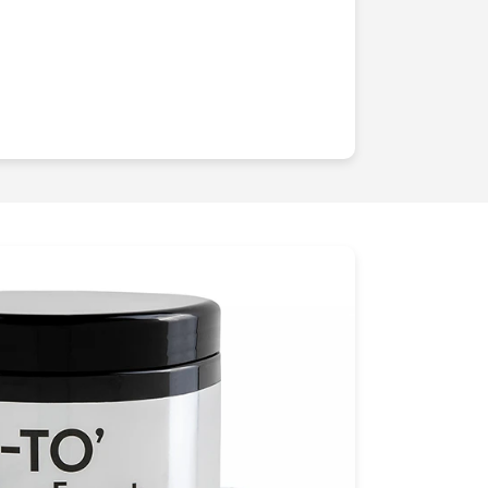
agés ou des rouges à lèvres aux
us nous assurons de
sublimer
chaque
t ainsi toute la
splendeur
de vos
s que chaque produit a une histoire à
ransmettre. Cest pourquoi nous mettons
ller en étroite collaboration avec vous,
e en lumière
votre vision et votre
en
éclairage
et
composition
nous
s qui résonnent, éveillant les
sens
et
tre public. Grâce à une
maîtrise
 une
créativité
sans bornes, nos
à du simple visuel. Elles incarnent une
 transportant les spectateurs dans un
et de
raffinement
. Chaque prise de vue
iée et exécutée, garantissant des
ulement
esthétiquement
beaux, mais
ent
percutants pour vos campagnes. En
e de Cosmétiques Vaucresson, vous