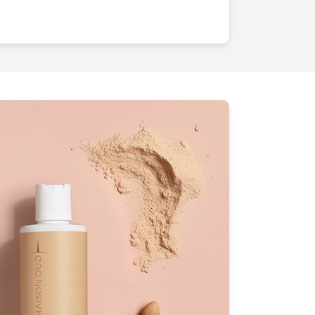
 en lumière chaque détail avec une
nez des images où la texture, la couleur
tiques sont magnifiés, où chaque photo
e
élégance
irrésistibles.Dans notre
s combinons une technologie de pointe
airage innovantes pour créer des clichés
. Nos clients ne cessent de nous rappeler
 déclenche des
émotions
, suscite des
e un lien fort avec leurs
t pour nous une nouvelle aventure, une
 nouvelles perspectives et de repousser
. Nous prenons le temps de comprendre
 les attentes de votre public et les
our offrir des photographies qui non
ais aussi
envoûtent
.Rejoignez-nous
ence immersive où le mot d'ordre est
mment notre passion pour la
es peut transformer vos produits en