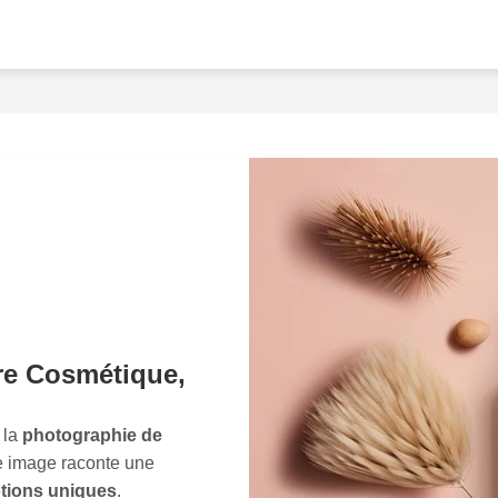
envoûtants, nous mettons
délicatesse
infinie. Imagi
et le design de vos cosmé
exhale une
énergie
et un
studio à Vaucresson, nou
avec des techniques d'écl
qui captivent et inspirent
à quel point notre travail
sensations
uniques et cré
marques.Chaque projet es
opportunité d'explorer de
les limites de la
créativité
l'essence de votre marque,
tre Cosmétique,
nuances de vos produits p
seulement embellissent m
 la
photographie de
pour une véritable expéri
e image raconte une
perfection
. Découvrez co
tions uniques
.
photographie de cosmétiqu