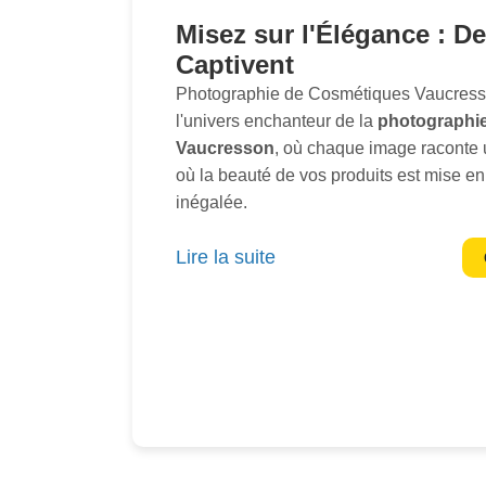
Misez sur l'Élégance : D
Captivent
Photographie de Cosmétiques Vaucres
l'univers enchanteur de la
photographie
Vaucresson
, où chaque image raconte u
où la beauté de vos produits est mise e
inégalée.
Nous croyons que chaque cosmétique a
Lire la suite
de bien-être et de soin, et notre mission 
essence avec une précision artistique e
approche se distingue par une attention 
une compréhension profonde de la
puis
Nous utilisons des techniques sophistiq
de composition et de retouche pour tran
véritables oeuvres d'art. Notre objectif e
sensations de désir
, de
confiance
et 
clients potentiels.Imaginez des flacons