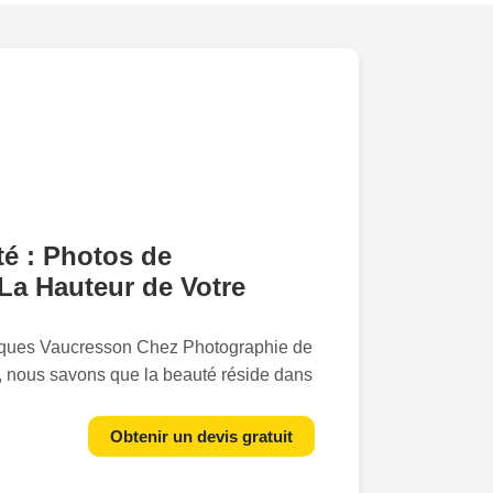
té : Photos de
La Hauteur de Votre
ques Vaucresson Chez Photographie de
 nous savons que la beauté réside dans
pose sur la
passion
et l
excellence
,
Obtenir un devis gratuit
ointe et
sens artistique
pour capturer la
oduit. Que ce soit des flacons de