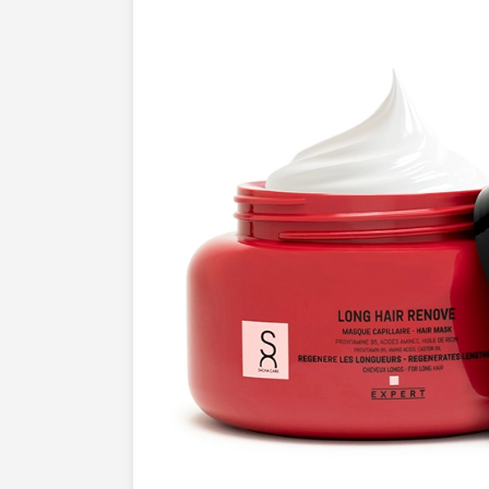
crème délicate ou un parfum envoûtant, 
rend votre produit unique et irrésistible.
est basé sur une
collaboration étroite
a
première rencontre, nous prenons le te
besoins et vos attentes. Grâce à notre pa
nous parvenons à créer des visuels qui
à vos exigences, mais qui dépassent é
Le résultat? Des images qui suscitent le
transforment vos produits en de véritabl
Confiez vos projets à
Photographie de
Vaucresson
et laissez-nous sublimer 
cosmétiques avec notre regard unique et 
incomparable.