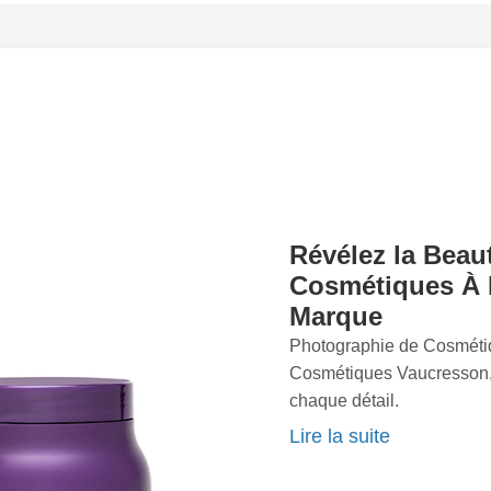
s qui révèlent leurs
es aux couleurs vives
tante. Chaque
trée pour évoquer des
mage de marque et sublimer
 le temps de comprendre
laborons étroitement avec
 parfaitement l'essence de
uvelle gamme de produits
Révélez la Beau
ge de vos classiques,
Cosmétiques À 
s solutions personnalisées
Marque
e Cosmétiques
messe de
raffinement
, de
Photographie de Cosméti
ous transformer vos
Cosmétiques Vaucresson,
eauté, et faites ressortir
chaque détail.
e unique et notre créativité
Notre approche unique re
Lire la suite
fusionnant technique de p
quintessence de chaque pr