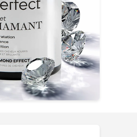
tion
où
toutes vos attentes
seront non
ais dépassées. Nous transformons vos
les
, leur conférant une présence
duit
. Faites confiance à notre savoir-
gamme de cosmétiques à des
hauteurs
chaque image raconte une histoire de
luxe
e
.