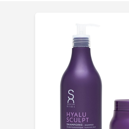
en scène avec des jeux de lumière subtil
courbes délicates, ou des rouges à lèvr
capturés dans toute leur splendeur écla
photographie est soigneusement orches
émotions positives
, renforcer votre i
vos campagnes marketing.Nous prenons
vos besoins et vos attentes, et nous col
vous pour créer des visuels qui reflètent
votre marque. Que vous lanciez une no
ou que vous souhaitiez renouveler l'ima
notre équipe est dédiée à vous offrir de
et
éblouissantes
.Avec Photographie d
Vaucresson, chaque cliché est une pro
sophistication
et d'
émotion
. Laissez-n
cosmétiques en icônes intemporelles de b
tout leur potentiel grâce à notre expertis
sans bornes.