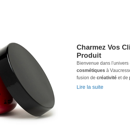
nous capturons ce qui
 Notre processus de travail
vec nos clients. Dès notre
mps de comprendre vos
ssion et notre savoir-faire,
 non seulement répondent
galement vos espérances.
Charmez Vos Cl
désir
et l'
émotion
, et qui
Produit
es icônes de beauté.
Bienvenue dans l'univers 
 cosmétiques
cosmétiques
à Vaucresso
votre gamme de
fusion de
créativité
et de
notre touche artistique
Nous ne nous contentons 
Lire la suite
élicitons le
wow
à chaque 
repose sur l'alliance parfa
sensibilité artistique
hors
chaque cosmétique racont
la révéler dans toute sa
s
luxueux rouges à lèvres,