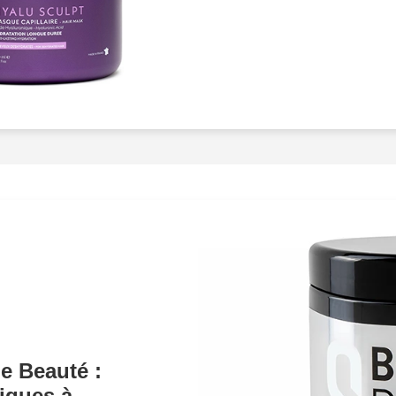
parfum délicatement ouvr
nuances envoûtantes, no
texture et couleur, révélan
cosmétiques. Nous croyon
raconter, une
émotion
à t
un point dhonneur à travai
pour comprendre et
mettr
marque. Notre expertise 
permet de créer des image
capturant l'
attention
de vo
technique
impeccable et
photographies vont au-del
expérience sensorielle
,
univers de pure
élégance
est minutieusement planif
résultats qui sont non se
de Beauté :
également
stratégiquem
iques à
choisissant Photographi