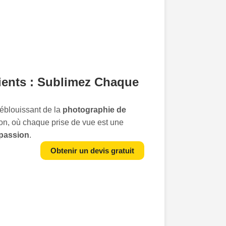
ients : Sublimez Chaque
éblouissant de la
photographie de
n, où chaque prise de vue est une
passion
.
pas de capturer des images ; nous
Obtenir un devis gratuit
vision. Notre approche distinctive
ite entre la
précision technique
et une
 pair.Nos photographes savent que
e une histoire, et nous sommes là pour
plendeur
. Que vos produits soient de
 des crèmes précieuses, ou des parfums