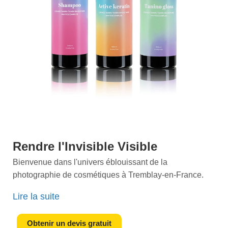
Rendre l'Invisible Visible
Bienvenue dans l'univers éblouissant de la
photographie de cosmétiques à Tremblay-en-France.
Ici, nous transformons chaque produit en une oeuvre de
Lire la suite
luxe et de beauté
. Notre équipe de photographes
talentueux sait comment capter l'essence de chaque
Obtenir un devis gratuit
texture, chaque couleur, et chaque détail, vous offrant