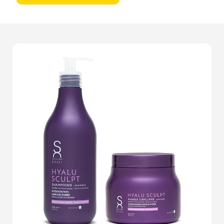
des images qui se démarquent véritablement.Lorsque
vous colLaborez avec nous, vous n'obtenez pas
seulement des photos; vous recevez une expérience
immersive. Nos photographes expérimentés utilisent
une combinaison de techniques de
lumière subtile et
d'angles minutieusement choisis
pour révéler le vrai
caractère de vos cosmétiques. Le résultat ? Des visuels
qui suscitent une
admiration immédiate
et une
envie
irrésistible
.Notre studio à Tremblay-en-France est
équipé des dernières technologies en matière de
photographie, mais ce sont notre passion et notre
savoir-faire qui font toute la différence. Chaque projet
est abordé avec une attention méticuleuse aux détails,
garantissant que vos produits
évoquent des émotions
profondes
. Que ce soit pour une crème délicate, un
rouge à lèvres éclatant ou un parfum luxueux, nous
savons comment rendre chaque produit
magnifique
et
irrésistible
.Imaginez vos cosmétiques présentés de