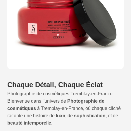
sophistiquées
et nos
montages soignés
nous
permettent de sublimer chaque crème, rouge à lèvres ou
parfum. Chaque image que nous créons raconte une
histoire, préférant la qualité à la quantité, et nous nous
engageons à représenter vos produits sous leur meilleur
jour.En collaborant avec nous, vous choisissez un
partenaire qui valorise la
perfection
et se consacre
entièrement à exalter la
beauté de vos cosmétiques
.
Faites confiance à notre
savoir-faire
et à notre
passion
pour magnifier vos produits et les rendre irrésistibles
aux yeux de vos clients.
Chaque Détail, Chaque Éclat
Photographie de cosmétiques Tremblay-en-France
Bienvenue dans l'univers de
Photographie de
cosmétiques
à Tremblay-en-France, où chaque cliché
raconte une histoire de
luxe
, de
sophistication
, et de
beauté intemporelle
.
Notre approche distinctive repose sur une fusion unique