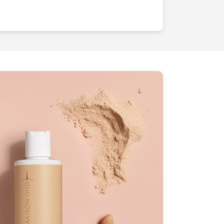
tilisent des techniques innovantes pour
crèmes, la
brillance
des rouges à
oudres. À travers nos objectifs, vos
ent pas d'apparaître visuellement
e
histoire
, transportent une
émotion
et
 sensorielle
unique. Nous créons des
 envies, déclenchent des
désirs
et
e studio, situé à Noisy-le-Grand, est
nologies et notre équipe de créatifs est
e scène avec une
vision
artistique
iance pour sublimer vos cosmétiques
. Laissez nos images révéler la
oduits et propulser votre marque à un
issant notre expertise, vous optez pour
tesse
inégalées qui séduiront et
le.