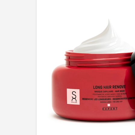
respirent la
sophistication
et la
modern
cosmétiques ne se contentent pas d'être 
mis en lumière, sublimés, et transformés
d'art. Découvrez une manière nouvelle 
vos produits, où chaque photo raconte 
énergie
et laisse une empreinte
indéléb
qui les regardent. Faites-nous confiance
la beauté de vos produits cosmétiques
au sommet du raffinement visuel.