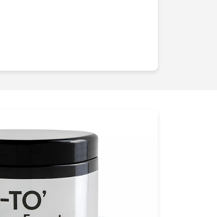
u du détail. Chaque ombre, chaque
inutieusement capturé pour sublimer les
le design unique de vos produits. Nous
our
éveiller des émotions
et
captiver les
stant.Nos studios, idéalement situés à
pés des dernières technologies en
t déclairage, nous permettant dobtenir
 exceptionnelle
. Mais au-delà des
re
regard artistique
et notre
expertise
la différence. Nous comprenons les
cosmétiques et savons comment mettre
ur maximiser leur
attrait
et leur
impact
s, cest choisir une équipe dédiée, à
 de vos envies. Nous collaborons
r créer des visuels qui non seulement
mais qui les surpassent, laissant une
oubliable
. Votre satisfaction est notre
llons à ce que chaque projet soit une