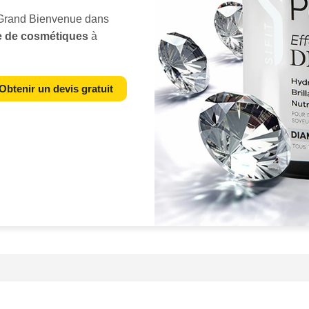
véritable
uvre dart
, reflé
-Grand Bienvenue dans
produits avec une
élégan
e de cosmétiques
à
incomparables. Faites-no
cliché en une expérience
mphonie d'
émotions
et de
à vos cosmétiques lattent
que la beauté des
Obtenir un devis gratuit
cosmétiques Noisy-le-Gra
r utilisation mais aussi
histoire de beauté
.
tre approche se distingue
s
et une passion vibrante
sissant, vous optez pour
roduit cosmétique est
ale
. Nous mettons en
leur
élégance
, leur
luxe
et
ne crème à la brillance
mage est pensée pour
. Située à Noisy-le-Grand,
 utilise les dernières
 pour créer des photos qui