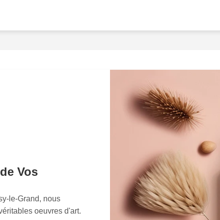
dun talent exceptionnel, u
capturer la
lusciosité
des 
lèvres et la
douceur
des p
cosmétiques ne se content
attractifs, ils racontent un
incitent à une
expérience
images qui suscitent des
captivent les esprits. Notr
équipé des meilleures tech
dévouée à penser chaqu
précise. Faites-nous conf
sous une lumière nouvelle
véritable
beauté
de vos pr
niveau supérieur. En chois
 de Vos
une
qualité
et une
délica
enchanteront votre clientè
y-le-Grand, nous
éritables oeuvres d'art.