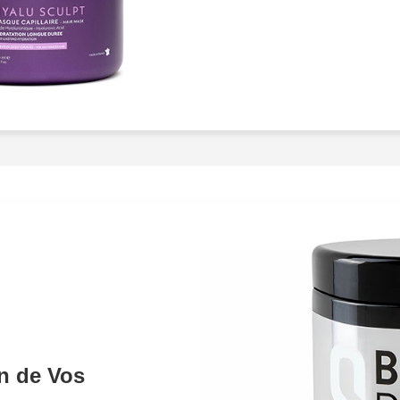
perfection
et un sens aig
reflet, chaque éclat est m
textures, les nuances et 
mettons tout en oeuvre p
regards
dès le premier in
Noisy-le-Grand, sont équi
matière de photographie e
des images dune
qualité
équipements, ce sont not
technique
qui font toute 
subtilités du monde des 
en scène vos produits po
visuel
.Travailler avec nou
lécoute de vos besoins et
étroitement avec vous pou
répondent à vos attentes, 
on de Vos
impression durable
et
in
priorité absolue. Nous vei