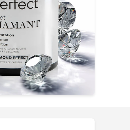
tant votre marque et magnifiant vos
ce
et une
sophistication
us confiance pour transformer chaque
sensorielle
unique et
inspirante
.Offrez
ion quils méritent avec Photographie de
nd, où chaque image raconte une