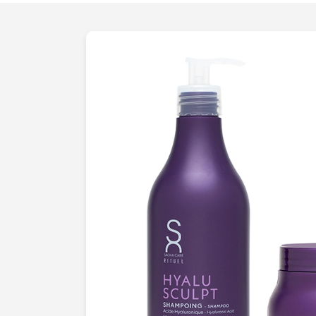
créativité sans limite. Nous maîtrisons l'a
l'ombre pour souligner les détails qui d
un marché compétitif. Grâce à une mis
élaborée et un travail minutieux sur chaq
ombre, chaque image est un chef-d'uvre q
cosmétiques sous leur meilleur jour. N
chaque produit cosmétique est un bijou 
sublimer la beauté intrinsèque. C'est po
nourrit d'une attention constante au déta
artistique
aiguisée. Nous aspirons à refl
la
modernité
de vos créations avec une
Découvrez une nouvelle dimension de l
cosmétiques à Noisy-le-Grand, où chaq
oeuvre d'art. Vous ne verrez plus jamai
manière.