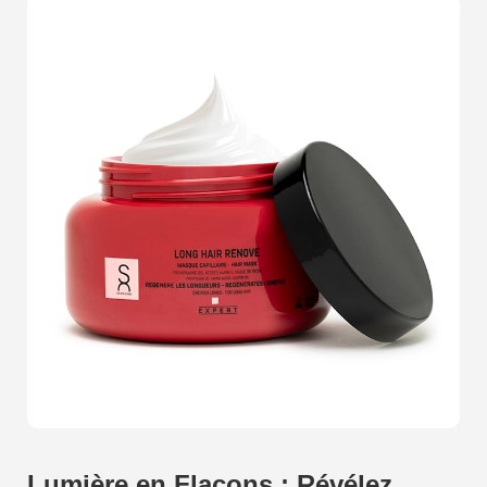
capturer cette essence pour la restituer à travers des
photographies qui
évoquent des émotions et des
sensations profondes
. Laissez vos sens être envoûtés
par des images qui transforment le
quotidien en
magique
. Des teintes vibrantes des rouges à lèvres,
aux subtils reflets des vernis à ongles, en passant par la
douceur veloutée des crèmes, chaque photographie est
conçue pour
attirer l'attention
et provoquer un véritable
coup de cur
. À Gif-sur-Yvette, nous utilisons des
équipements de pointe et des techniques innovantes
pour garantir une qualité d'image exceptionnelle.
Chaque prise de vue est minutieusement préparée,
chaque angle soigneusement choisi, chaque lumière
finement ajustée pour sublimer vos produits et les
rendre irrésistibles. Notre engagement est de créer des
visuels qui non seulement répondent à vos attentes
mais les dépassent. Nous croyons fermement que la
photographie de cosmétiques est un art, et nous
Lumière en Flacons : Révélez