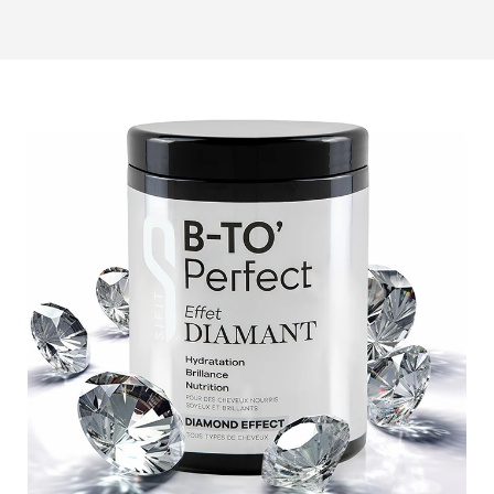
précision
impeccable
. Notre approche se distingue par
une
attention minutieuse aux détails
et une passion
fervente pour l'esthétisme. En combinant notre
savoir-
faire technique
à une créativité débordante, nous
trouvons le moyen parfait de mettre en lumière ce qui
rend vos produits uniques. Nos sessions photo
personnalisées vous promettent des images qui
suscitent des
émotions
et des
sensations
, faisant
naître un désir irrésistible chez vos clients potentiels.
Imaginez des clichés où la
pureté d'une crème
, la
luminosité d'un rouge à lèvres
ou encore la
transparence envoûtante d'un sérum
s'illuminent
devant l'objectif. Vos produits ne seront pas seulement
photographiés, mais magnifiés. Nos photos évoquent
des
sentiments de luxe
, de
raffinement
et
d'
emprisonnement sensoriel
, touchant ainsi au cur
même de vos consommateurs. Faites confiance à notre
équipe pour sublimer vos cosmétiques et donner vie à