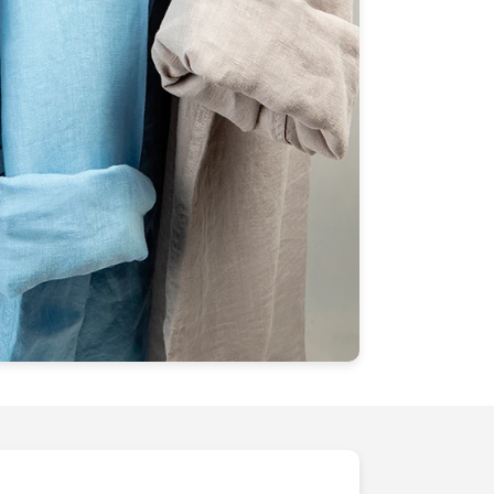
oduit. Nous ne nous contentons pas de
 nous créons des histoires visuelles
 inspirent. Faites le premier pas vers
use en nous confiant la mise en valeur de
ous dès aujourd'hui pour découvrir
sformer votre vision en réalité visuelle
donnons vie à vos produits à travers des
s-mêmes.