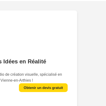
 Idées en Réalité
io de création visuelle, spécialisé en
 Vienne-en-Arthies !
us avons transformé l'art de la
Obtenir un devis gratuit
s marques à raconter leur histoire de
uellement époustouflante. Notre passion
 souci du détail nous permettent de mettre