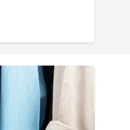
 avec précision et élégance.Imaginez un
oindres reflets sont capturés pour créer
édiatement la sophistication et
s accessoires de mode immortalisés de
ulement leur beauté, mais aussi la
râce à notre expertise et à nos
aque photographie que nous produisons
née à sublimer votre produit.Notre équipe
 un équipement de pointe pour garantir
é qui renforcent votre identité de
 cible. Nous nous adaptons à vos
 sagisse de prises de vue en studio avec
ment calibrés ou de photographies en
lus naturel et authentique. Nous savons
que, c'est pourquoi nous personnalisons
er un résultat qui dépasse vos
choisissent pour notre expertise
é débordante et notre capacité à capturer