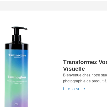
 transformer la simple
érience sensorielle
ernières technologies et
enir notre avance et
Nos photographes
 dexpérience, adoptent
 en étroite collaboration
spécifiques et vos
bien chaque produit est
 avec une passion
Transformez Vos
 Notre secret réside dans
Visuelle
réativité pour produire
 Nos mises en scène
Bienvenue chez notre stud
e captivent les regards et
photographie de produit à
els pour déclencher les
Depuis notre fondation, no
Lire la suite
s. Faites le choix de
photographie pour aider le
nous confiant vos projets
manière captivante et vis
onnons à vos produits la
pour l'esthétique et notre