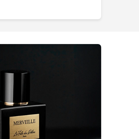
e bijoux qui cherchait à magnifier ses
 notre approche personnalisée, nous
ps de comprendre son univers, ses
s quelle souhaite transmettre. Puis, nous
éations avec un éclairage méticuleux et
aloriser chaque facette de ses pièces
suels époustouflants qui ont capté
e son site et boosté ses ventes de
phie a trouvé en nous bien plus qu'un
itable partenaire pour son succès.Nous
que produit mérite de briller sous son
se d'articles de mode, de design intérieur,
ntation. Notre équipement de pointe et
que nous permettent de transcender la
es oeuvres visuelles puissantes et
 de l'obturateur, c'est votre produit qui
unique. Ne laissez pas vos produits
tez-nous dès aujourd'hui et découvrons