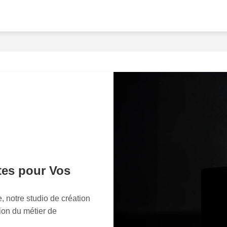
de Sophie, une créatrice d
trésors en ligne. Grâce à
avons dabord pris le tem
aspirations et les émotion
avons mis en scène ses cr
des angles étudiés pour v
uniques. Résultat : des vi
lattention des visiteurs d
manière significative. So
photographe, mais un vér
croyons fermement que cha
meilleur jour, qu'il s'agis
de cosmétiques ou d'alime
tes pour Vos
notre savoir-faire artisti
simple image pour créer d
engageantes. À chaque clic
, notre studio de création
dit regardez-moi, je suis 
sion du métier de
passer inaperçus. Contac