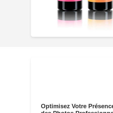
vitrine qu'ils méritent. Contactez-nous d
transformer vos idées en réalité visuell
Optimisez Votre Présenc