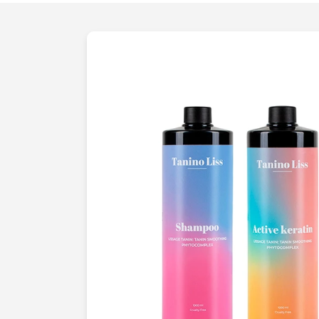
opportunités commerciales. Laissez-nous
visualisation de vos articles en une exp
immersive. Nous investissons dans les d
tirons parti de décors créatifs pour maint
garantir des résultats extraordinaires. 
talentueux, forts de nombreuses années
une approche personnalisée et travaillent
avec vous pour comprendre vos besoins 
objectifs commerciaux. Nous savons com
unique, et nous abordons chaque projet
renouvelée et une attention méticuleuse.
notre capacité à combiner technique et c
des images dynamiques et percutantes.
artistiques et notre maîtrise de la lumièr
suscitent lémotion, des attributs essenti
décisions d'achat chez vos consommateur
l'élégance et de la subtilité visuelle en 
de photographie de produit. Ensemble, d