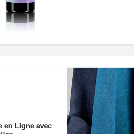
ès aujourd'hui pour
en lumière chaque produit
e impeccable.
parfum luxueux dont les m
une image qui évoque imm
l'élégance. Visualisez de
manière à refléter non se
sensation de les porter. G
techniques avancées, ch
est une oeuvre d'art desti
de professionnels utilise
des images de haute qualit
marque et séduisent votre
besoins spécifiques, quil
des éclairages soigneuse
situation pour un rendu p
que chaque projet est uni
notre approche pour assur
e en Ligne avec
attentes.Nos clients nous 
technique, notre créativit