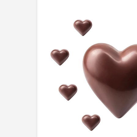
dobjets de luxe, de produits technologi
darticles du quotidien, chaque cliché est
convertir.Les avantages de notre studio
dans notre savoir-faire technique et arti
notre approche personnalisée. Nous pre
comprendre votre vision et vos besoins s
des visuels uniques et adaptés à votre s
pour la perfection se ressent dans chaq
engageons à dépasser vos attentes en l
seulement embellissent, mais aussi boos
rayonner vos produits et donner à votre 
quelle mérite, faites confiance à notre e
dans une aventure créative et contactez
Ensemble, faisons de vos produits des i
inoubliables.