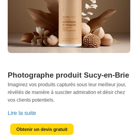
Photographe produit Sucy-en-Brie
Imaginez vos produits capturés sous leur meilleur jour,
révélés de manière à susciter admiration et désir chez
vos clients potentiels.
Bienvenue chez
Photographe Produit Sucy-en-Brie
,
Lire la suite
votre partenaire de confiance pour des visuels à couper
le souffle. Notre studio de création visuelle excelle dans
Obtenir un devis gratuit
l'art de sublimer chaque détail de vos articles,