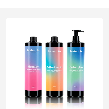
transformant vos produits en véritables oeuvres d'art.
Avec des années d'expérience et un il aguerri pour
l'esthétique, nous savons comment mettre en scène vos
objets pour qu'ils parlent d'eux-mêmes.Notre processus
commence par une compréhension approfondie de
votre marque et de votre vision. Nous collaborons
étroitement avec vous pour saisir l'essence de votre
produit et traduire cela en images percutantes. Grâce à
un équipement de pointe et à des techniques de lumière
maîtrisées, chaque photographie que nous réalisons est
destinée à captiver et convaincre. Chez
Photographe
Produit Sucy-en-Brie
, nous croyons que chaque détail
compte. Que vous vendiez de la bijouterie délicate, des
gadgets de haute technologie ou des articles de mode,
nous avons l'expertise nécessaire pour faire ressortir le
meilleur de chaque pièce. Nos photographies ne sont
pas seulement des images; elles racontent une histoire,
elles créent une connexion émotionnelle avec vos