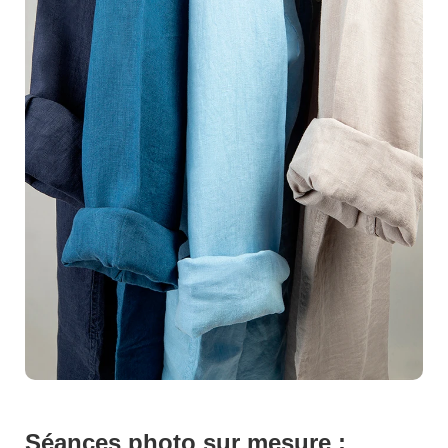
et les textures pour révéler l'essence même de votre
produit. Avec un équipement de pointe et une passion
indéniable pour l'excellence, notre équipe transforme
chaque prise de vue en une véritable oeuvre d'art. Vous
avez un produit unique et nous avons les compétences
nécessaires pour le mettre en lumière de manière tout
aussi unique. Que ce soit pour des campagnes
publicitaires, des catalogues ou des boutiques en ligne,
nous vous aidons à raconter l'histoire de votre marque à
travers des images saisissantes qui captivent et
fascinent.Imaginez l'augmentation de vos ventes grâce
à des photos qui non seulement attirent l'il mais incitent
à lachat. Chaque cliché est soigneusement retouché
pour garantir une qualité irréprochable et un rendu
impeccable. Nous comprenons que chaque produit a
une histoire à raconter, et c'est pourquoi nous prenons
le temps de comprendre vos besoins et vos aspirations
pour vous offrir des images qui résonnent avec votre
Séances photo sur mesure :