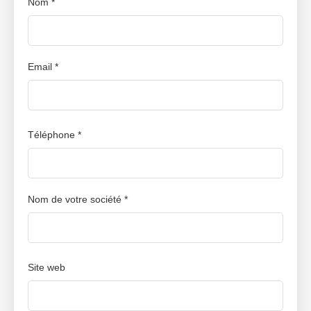
Nom *
comment nous pouvons contribuer à votre succès avec
des images qui parlent d'elles-mêmes et qui donnent vie
à vos produits!
Email *
Téléphone *
Nom de votre société *
Site web