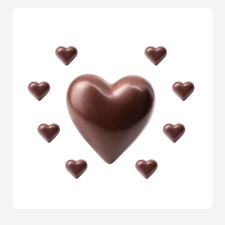
perception de vos produits et en boostant vos
ventes.Nos photographes spécialisés possèdent une
expertise avancée
dans le domaine des packshots.
Leur objectif: rendre vos produits irrésistibles aux yeux
de vos clients. Chaque séance photo est
soigneusement planifiée pour garantir que chaque
image reflète parfaitement ce que votre produit a de
meilleur à offrir. En utilisant des
technologies de
pointe
et des techniques photographiques de haut
niveau, nous créons des visuels qui parlent d'eux-
mêmes et qui se distinguent sur toutes les plateformes,
qu'il s'agisse de votre site web, de vos catalogues ou de
vos réseaux sociaux.Nos
clients satisfaits
témoignent
régulièrement de l'impact positif que nos photographies
ont eu sur leurs ventes et leur visibilité en ligne. Votre
produit mérite d'être vu sous son meilleur jour, et c'est
précisément ce que nous vous proposons. Imaginez vos
visiteurs en ligne arrêtant leur défilement pour admirer