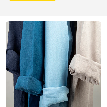
nous choisir? Parce que nous comprenons l'importance
d'une
image impeccable
dans la conversion de vos
visiteurs en acheteurs. Nos clichés sont plus que des
simples photos; ils sont la vitrine de votre
marque
et de
sa
qualité irréprochable
. Avec notre expertise, vos
produits captivent immédiatement, engagent vos clients
et les incitent à ajouter au panier.Imaginez le scénario :
un prospect se balade sur votre site, attiré par vos
descriptions écrites, mais c'est en voyant des
images
professionnelles et percutantes
que sa décision
d'achat se concrétise. Nos packshots sont conçus pour
transformer ce scénario en réalité. Chaque photo est
travaillée minutieusement pour mettre en valeur les
meilleures caractéristiques de vos produits, créant une
expérience visuelle inoubliable
.Vos articles méritent
de briller sous leur meilleur jour, et nous possédons
l'expertise nécessaire pour les faire rayonner. Vous vous
occupez de développer un produit exceptionnel, nous