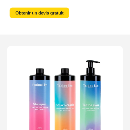
Montgeroult, notre studio est dédié à la
création
Obtenir un devis gratuit
dimages parfaites
qui captivent immédiatement
lattention de vos clients et augmentent vos ventes.Nous
comprenons que chaque produit a une âme et mérite
une
présentation unique et soignée
. Imaginez un
beau matin, où vous découvrez vos produits
métamorphosés par une
lumière impeccable
et des
détails magnifiés
. Chaque cliché réalisé par notre
équipe de photographes professionnels immortalise la
qualité
, les
textures
, et les
couleurs
de vos articles, les
rendant irrésistibles pour vos clients potentiels.Ne
laissez rien au hasard. La
perfection
réside dans les
détails : du dernier-né de votre collection mode à vos
créations artisanales, en passant par la
présentation
esthétiquement optimale
de vos appareils
technologiques, nous prenons soin de les valoriser sous
leur
meilleur jour
. Vos produits ne se font pas