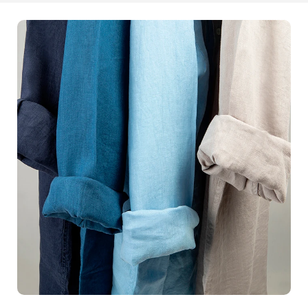
même.Prenons l'exemple de
Marie
, une créatrice de
bijoux locaux. Avant de travailler avec nous, elle avait
du mal à mettre en avant la finesse et l'élégance de ses
créations sur son site web. Après avoir réalisé une série
de
packshots
avec notre équipe, les résultats ont été
stupéfiants. Les
détails
scintillants et la
qualité
des
photos ont attiré plus de clients que jamais, propulsant
ses
ventes
à un niveau supérieur.Vous aussi, vous
pouvez bénéficier de cette transformation. Que vous
vendiez des
vêtements
, des
accessoires
, ou tout autre
produit, nos services de
photographie packshot
sont
conçus pour répondre à vos besoins spécifiques. Nous
utilisons des techniques de pointe pour assurer une
restitution parfaite
des couleurs, des textures et des
détails.Laissez-nous nous charger de votre
image de
marque
. Nos services de
photographie packshot
sont
rapides, efficaces et personnalisés. En travaillant avec
nous, vous investissez non seulement dans des
photos