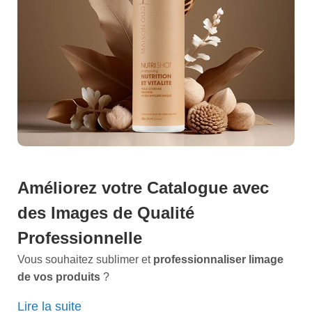
Améliorez votre Catalogue avec
des
Images de Qualité
Professionnelle
Vous souhaitez sublimer et
professionnaliser limage
de vos produits
?
Chez nous, chaque
packshot
capturé raconte une
Lire la suite
histoire, celle de votre marque et de vos articles. Situé à