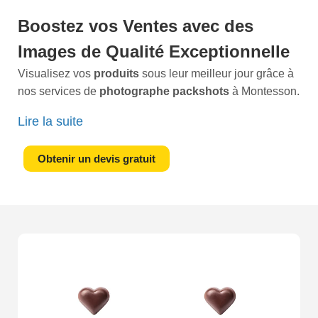
sont capturés dans toute leur splendeur. Vous pouvez
vous concentrer sur la gestion de votre
entreprise
,
Boostez vos Ventes avec des
tandis que nous prenons soin de la partie visuelle. Nos
Images de Qualité Exceptionnelle
clients
attestent de laugmentation de leurs ventes grâce
à nos photos de haute qualité.N'attendez plus pour
Visualisez vos
produits
sous leur meilleur jour grâce à
donner à vos produits l'apparence qu'ils méritent.
nos services de
photographe packshots
à Montesson.
Contactez-nous dès maintenant
pour discuter de vos
Imaginez une
image claire
et nette de vos articles,
Lire la suite
besoins en
packshots
et découvrir comment nous
reflétant parfaitement leur
qualité
et leur
attrait unique
.
pouvons transformer votre vision en réalité. Ensemble,
Vous voulez que chaque client potentiel se sente attiré,
Obtenir un devis gratuit
faisons de vos produits les véritables stars qu'ils sont.
intrigué et convaincu dès le premier regard. C'est
exactement ce que nous faisons.Dans un marché où
l
image
est essentielle, nos
packshots professionnels
vous donnent un avantage compétitif. Chaque prise de
vue est réalisée avec une
précision technique
et une
créativité
sans égale. Notre expertise en
photographie
permet de capturer la
texture
, les
détails
et le
caractère
unique de vos produits, transformant des
photos ordinaires en véritables
outils de