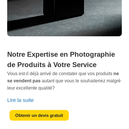
seulement en valeur vos produits, mais les
transforment
en véritables objets de désir.Pensez aux
aventures commerciales
de ces entrepreneurs qui ont
vu leurs ventes décoller grâce à des
visuels
percutants
. Vous pourriez être le prochain à bénéficier
de ce
retour sur investissement
. Nattendez plus pour
donner à vos produits lattention quils méritent.
Notre Expertise en Photographie
Contactez-nous
dès aujourdhui pour discuter de votre
projet et découvrir comment nous pouvons vous aider à
de Produits à Votre Service
augmenter votre chiffre d'affaires
grâce à des
images
Vous est-il déjà arrivé de constater que vos produits
ne
haut de gamme
. Vous méritez le meilleur service et les
se vendent pas
autant que vous le souhaiteriez malgré
résultats les plus impressionnants.Ensemble,
leur excellente qualité?
transformons vos produits en véritables stars de votre
Dans la
vente en ligne
, l'importance des
visuels de
catalogue grâce à notre
expertise en photographie
Lire la suite
qualité
ne peut être sous-estimée. Chaque
image de
packshot à Montesson.
packshot
doit capturer lessence de votre produit en un
Obtenir un devis gratuit
clin d'il. C'est ici que notre expertise entre en jeu. Notre
équipe de
photographes professionnels
vous offre