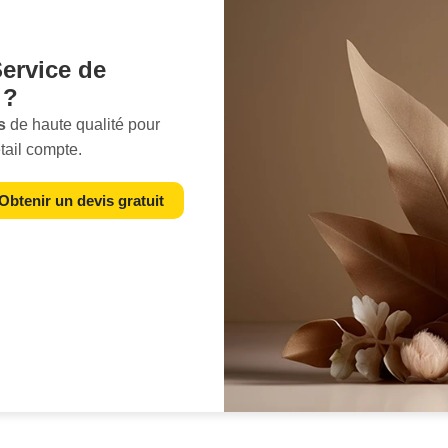
ervice de
 ?
s
de haute qualité pour
tail compte.
 meilleur jour, révélant
eccables et attirantes. En
Obtenir un devis gratuit
es packshots à
rer l'essence de vos
ue vous gériez une
ue
ou prépariez du
sionnels peuvent faire toute
réalisé met en avant non
si les avantages de votre
rès de vos clients
ce des premières