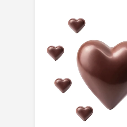
professionnalisme
.Il ne suffit pas d'avo
aussi qu'il soit
irrémédiablement attiran
découvrent en ligne ou dans vos catalo
essentiel pour provoquer ce coup de foud
que nous intervenons. N'attendez plus e
léclat quils méritent. Faites le choix de l
de notre
expertise
. Contactez-nous dès
comment nous pouvons transformer vos 
véritables oeuvres dart. Après tout, vos p
centre de toutes les attentions.