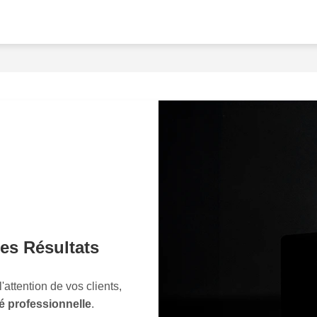
chaque prise de vue. Ave
captiveront instantanémen
que chaque entreprise est
personnalisons nos servi
spécifiques. Vous nous ex
chargeons de la transforme
époustouflante.Imaginez vo
des images qui transmetten
convainquent.
Nos photo
pas de montrer vos produits
valeur, leur unicité. Dans 
un excellent produit; il fau
jour.Pourquoi attendre? Fa
précision. Contactez-nous
es Résultats
produits l'image qu'ils mér
de nouveaux sommets de s
l'attention de vos clients,
réussite commence ici, ave
é professionnelle
.
mêmes.
Surprenez vos cl