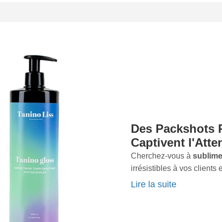
isons des équipements de
 obtenir des images
lité.Notre approche
 à vos besoins
 et nous prenons le temps
ue ce soit pour des
 décoration
, ou des
s à adapter notre style de
votre marque.Vous méritez
itent lenvie. Laissez-nous
ionnelle peut transformer
Des Packshots P
er votre
présence
sur le
Captivent l'Atte
our bénéficier d'un rendu
Cherchez-vous à
sublime
d'hui pour discuter de
irrésistibles à vos clients 
pouvons vous aider à
Dans la charmante régio
Lire la suite
ce à des packshots de
photographe packshots
article une allure profess
produits sous leur meilleu