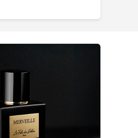
c
notre expertise
, vos produits
t le regard de vos clients.Nous savons
 unique, et c'est pourquoi nous
ces pour répondre à vos besoins
posez votre vision, et nous nous
r en une réalité visuelle
tre chiffre d'affaires grimper grâce à
t une histoire, qui touchent et
graphies packshots
ne se contentent
 ; elles en racontent l'histoire, leur
un marché saturé, il ne suffit pas d'avoir
t qu'il soit vu sous son meilleur
ites le choix de l'excellence et de la
 dès aujourd'hui pour donner à vos
itent et propulser votre entreprise vers
uccès. La prochaine étape de votre
c des visuels qui parlent d'eux-
ients
, impressionnez-les avec la qualité