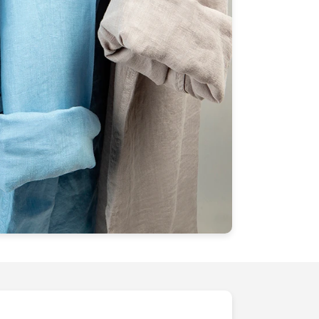
e choix d'investir dans un avenir où
tivement à votre succès. Offrez à vos
de leur beauté et de leur excellence. Nous
r vos visuels en un outil puissant de
Contactez-nous dès aujourd'hui pour
t nous pouvons faire briller vos produits
affaires.