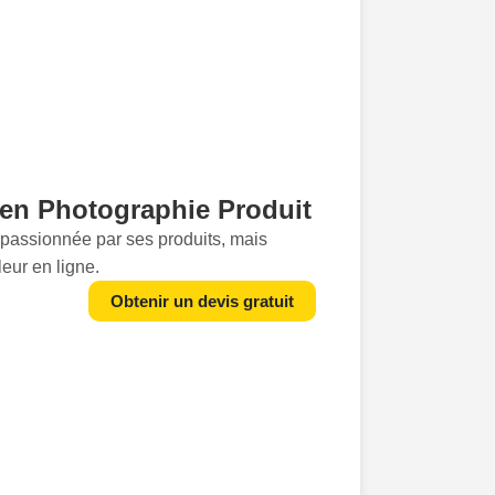
 en Photographie Produit
passionnée par ses produits, mais
leur en ligne.
 de photographe packshots à
Obtenir un devis gratuit
eu. Nos images n'ont qu'un seul objectif
et la qualité de vos produits, transformant
 potentiel.Chaque packshot que nous
limer les détails qui font la différence :
t la finition de vos produits. Imaginez vos
s, suscitant lintérêt et l'envie. C'est
e et artistique que nous apportons à