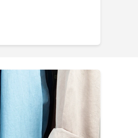
l et incitent à l'achat.Chaque détail
avons que vous avez mis cur et âme
duits il est essentiel qu'ils soient
mpeccable. Nous utilisons des
un savoir-faire inégalé pour produire des
ment la qualité et la spécificité de chaque
ijoux étincelants
, de
gadgets
oduits artisanaux
, nous veillons à ce
 une histoire et crée une connexion
idérons l'exemple de Sophie, une
localement. Ses créations étaient
tes en ligne stagnaient. Après avoir
packshots, ses bijoux ont pris vie à
mement attirantes. Non seulement ses
té en flèche, mais son taux de retour
nté, grâce à une
présentation visuelle
 désir.Ne laissez plus passer
 photos de qualité médiocre. En
nous