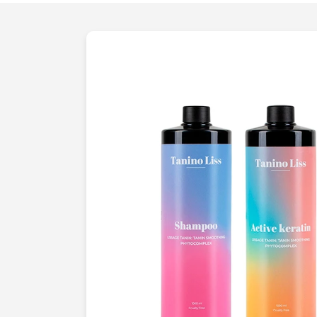
impressions
; c'est pourquoi nous util
pointe et des techniques avancées pour
nettes, bien éclairées et fidèles à la réa
personnalisée nous permet de répondre
spécifiques. Chaque produit est unique,
de discuter avec vous de vos attentes. Q
accessoires de mode
, des
articles de
produits technologiques
, nous veillon
prise de vue pour refléter l'identité de 
des images qui captent lattention et susc
vous montrer comment une photo profess
la
perception
de votre produit et renforc
marché. Faites appel à notre expertise p
exceptionnel. Contactez-nous dès aujour
votre projet et découvrir comment nous 
atteindre vos objectifs commerciaux grâ
qualité supérieure.