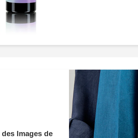
détaillées
qui captivent l'i
compte pour nous. Nous s
dans la création de vos pro
représentés de manière i
techniques de pointe
et 
photos qui reflètent fidèle
article. Qu'il s'agisse de
b
technologiques
ou de
pr
que chaque image raconte
avec votre audience.Cons
créatrice de bijoux basée 
magnifiques, mais ses ven
opté pour nos services de 
travers des images extrê
ventes ont rapidement mon
client a également augme
qui inspirait confiance et
 des Images de
d'opportunités à cause de