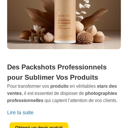
Des
Packshots Professionnels
pour Sublimer Vos Produits
Pour transformer vos
produits
en véritables
stars des
ventes
, il est essentiel de disposer de
photographies
professionnelles
qui captent l'attention de vos clients.
À Guillerval, notre expertise en
packshots
vous garantit
Lire la suite
des images saisissantes qui mettent en valeur chaque
détail et chaque texture. Grâce à notre savoir-faire, nous
Obtenir un devis gratuit