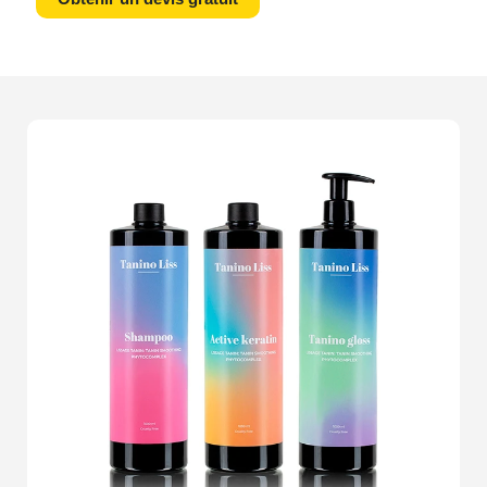
créons des
visuels de haute qualité
qui ne se
contentent pas seulement dillustrer vos produits, mais
racontent une
histoire captivante
.Imaginez vos
produits sous les feux des projecteurs, chaque angle
parfaitement éclairé, chaque ombre adroitement placée.
Cest ce que nous offrons. Nos techniques de prise de
vue et notre équipement de pointe permettent de
reproduire fidèlement les couleurs et les matières,
offrant à vos clients une
expérience immersive
. Vous
n'avez plus à vous soucier de la première impression de
vos produits, car nous nous assurons qu'elle est
inoubliable.Lorsque vous choisissez notre service de
photographe packshots
, vous optez pour une
présentation visuelle
irréprochable, essentielle à la
conversion de vos visiteurs en acheteurs. Nos photos
sont optimisées pour tous les types de supports, qu'il
s'agisse de votre site web, catalogue, ou plateforme e-
commerce. Laissez-nous sublimer vos articles, de la