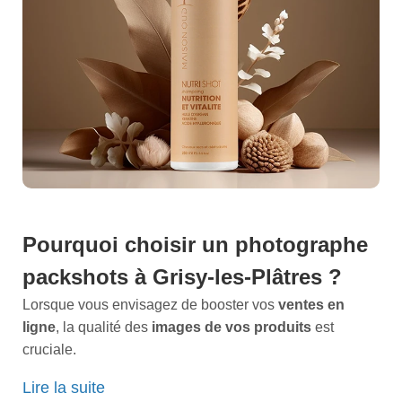
Pourquoi choisir un photographe
packshots à Grisy-les-Plâtres ?
Lorsque vous envisagez de booster vos
ventes en
ligne
, la qualité des
images de vos produits
est
cruciale.
À Grisy-les-Plâtres, nous sommes spécialisés dans la
Lire la suite
création de
packshots professionnels
qui attirent