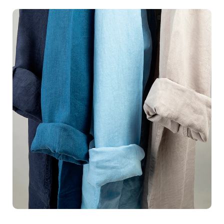
produits, augmentant ainsi vos ventes et votre
visibilité.Grâce à nos techniques avancées et notre
équipement de pointe, nous vous garantissons des
résultats à la hauteur de vos attentes. Chaque photo est
minutieusement travaillée pour refléter la beauté et les
atouts uniques de vos produits. Pensez aux
couleurs
vives
, aux
textures bien définies
et à une
qualité
d'image impeccable
. Nos clients témoignent souvent
de l'impact fulgurant que nos packshots ont eu sur leur
chiffre d'affaires. Quand vous investissez dans une
photo professionnelle, vous investissez dans la
première impression que vous donnez à vos clients.En
collaborant avec nous, vous bénéficierez dune
très
grande flexibilité
et dun service
personnalisé
qui
répond précisément à vos besoins. Votre satisfaction est
notre priorité, c'est pourquoi nous nous engageons à
vous accompagner de la prise de contact jusquà la
livraison des photos finales. Imaginez recevoir des