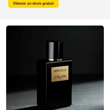
un pas vers le succès et laissez vos produits captiver
Obtenir un devis gratuit
que notre expertise en
photographie de packshots
l'attention qu'ils méritent, grâce à des images qui parlent
peut vous offrir. Notre talent réside dans notre capacité à
d'elles-mêmes.
transformer vos produits simples en objets désirables
grâce à une mise en scène soignée et une maîtrise
technique irréprochable. Pourquoi vous contenter de
clichés ordinaires, quand vous pouvez bénéficier
dimages qui racontent une
histoire unique
et suscitent
l'envie ?En collaborant avec nous, vous optez pour des
clichés qui accrochent instantanément le regard et
incitent à lachat. Nos clients passés, qu'ils soient
acteurs majeurs du commerce en ligne ou détaillants
locaux, nous font confiance pour sublimer leurs offres et
en constater les résultats probants : une augmentation
notable des ventes et une amélioration significative de
l'image de marque.Chaque produit mérite d'être mis en
lumière de la manière la plus flatteuse possible. En
nous choisissant, vous êtes assurés de recevoir des
visuels qui captivent
et qui encouragent laction. Nos