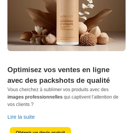
Optimisez vos ventes en ligne
avec des
packshots
de qualité
Vous cherchez à sublimer vos produits avec des
images professionnelles
qui captivent l'attention de
vos clients ?
Optez pour notre expertise en
photographie de
Lire la suite
packshots
à Ecquevilly. Nous savons à quel point des
visuels de haute qualité peuvent transformer l'attrait de
Obtenir un devis gratuit