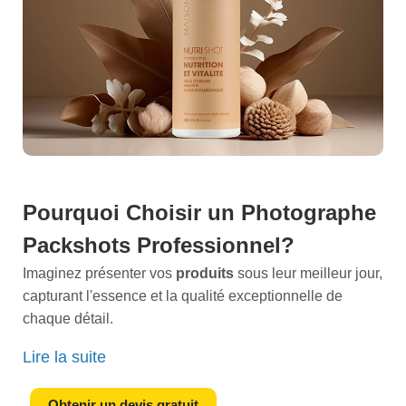
Pourquoi Choisir un
Photographe
Packshots Professionnel
?
Imaginez présenter vos
produits
sous leur meilleur jour,
capturant l'essence et la qualité exceptionnelle de
chaque détail.
Chez nous, votre
partenaire expert
en
photographie
Lire la suite
packshot
, nous comprenons qu'une image vaut mille
mots, surtout dans le monde du
e-commerce
. Nos
Obtenir un devis gratuit