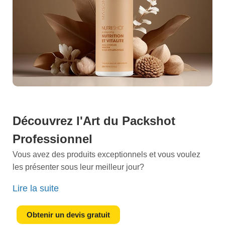
Découvrez l'Art du Packshot
Professionnel
Vous avez des produits exceptionnels et vous voulez
les présenter sous leur meilleur jour?
Nos
packshots professionnels
à Draveil sont la clé
Lire la suite
pour capturer la qualité et la beauté de vos articles.
Imaginez un cliché où chaque détail de votre produit
Obtenir un devis gratuit
rayonne de perfection. C'est ce que nous vous