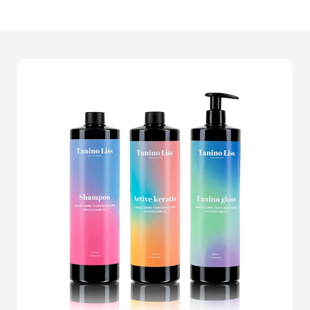
offrons.Nous comprenons que chaque produit est
unique. Qu'il s'agisse de
bijoux élégants
, de
vêtements de haute couture
, ou d'
électronique
sophistiquée
, notre expertise garantit que vos articles
ressortiront avec une netteté et une clarté
incomparables. En travaillant avec nous, vous
bénéficierez de visuels qui saisissent l'attention et
incitent vos clients à passer à l'acte.Notre équipe
dévouée met son savoir-faire au service de votre
marque. Nous soignons chaque
packshot
avec une
attention particulière aux détails, veillant à ce que
chaque image reflète fidèlement vos produits et engage
votre audience. Nos clients nous disent souvent que
nos photos ont transformé leur boutique en ligne,
boostant les ventes et réduisant les retours.L'impact
d'une
image de qualité
ne se mesure pas seulement en
esthétique. Cest une expérience visuelle qui rassure
vos clients, renforce votre crédibilité et valorise votre