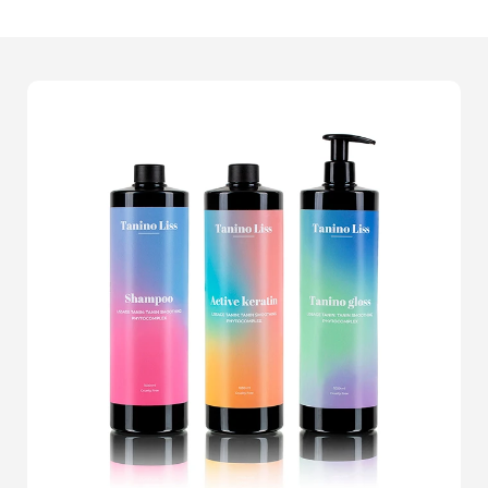
de vos produits peuvent littéralement
multiplier vos
ventes
en quelques clics.J'ai eu le plaisir de travailler
avec des marques diverses, de la
mode
aux
équipements technologiques
, en passant par les
cosmétiques
. Chaque session de packshots est
pensée pour
mettre en valeur les caractéristiques
uniques
de vos produits, capturant chaque détail avec
une
précision inégalée
. Imaginez un client potentiel
qui, à la simple vue de vos photos, ne peut résister à
l'envie d'ajouter votre produit à son panier. C'est la
puissance d'une image professionnelle
.Nos shoots
de packshots sont réalisés avec une attention
minutieuse, utilisant des
équipements de pointe
pour
garantir une
qualité irréprochable
. Nous comprenons
que chaque produit est unique, c'est pourquoi nous
adaptons notre approche pour
révéler son essence
.
Les retours de nos clients témoignent de l'impact positif
de nos visuels sur leurs ventes. Lors dun projet récent,