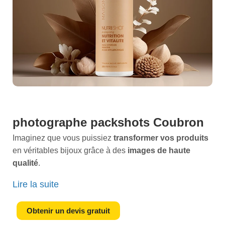
photographe packshots Coubron
Imaginez que vous puissiez
transformer vos produits
en véritables bijoux grâce à des
images de haute
qualité
.
En tant que
photographe packshots spécialisé
à
Lire la suite
Coubron, je suis là pour donner vie à cette vision. Vous
savez à quel point la
première impression
est cruciale
Obtenir un devis gratuit
pour captiver vos clients. Des
photos professionnelles