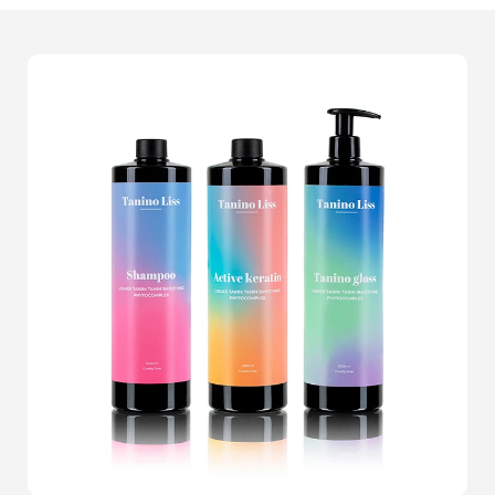
comprenons l'importance d'un
visuel percutant
. Après
tout, ce sont les images qui parlent pour votre produit
avant même que vos clients ne lisent une seule ligne de
descriptif. Nos
packshots
mettent en avant chaque
détail, chaque texture, chaque nuance de couleur de
vos produits. Nous utilisons des techniques avancées
pour garantir que chaque image reflète la qualité
supérieure de ce que vous proposez.Pensez à ce client
qui hésite entre plusieurs produits similaires. Une
présentation impeccable
pourrait être le facteur
décisif. Avec nos services, bénéficiez de photos qui
subliment vos produits
, des couleurs vives, des
finitions nettes et des compositions soignées. Notre
talent réside dans notre capacité à faire ressortir
lessence de votre produit à travers chaque cliché.Nos
années d'expérience et notre passion pour la perfection
photographique nous permettent de garantir une
satisfaction totale
. Ne laissez aucune chance au