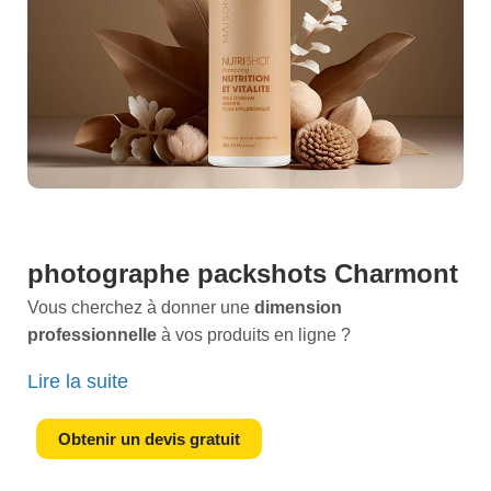
photographe packshots Charmont
Vous cherchez à donner une
dimension
professionnelle
à vos produits en ligne ?
Imaginez des
images de haute qualité
qui captivent
Lire la suite
instantanément l'attention de vos clients et augmentent
considérablement vos ventes. Un
photographe
Obtenir un devis gratuit
spécialisé dans les packshots
est la clé pour
transformer cette vision en réalité.Chez Charmont, nous