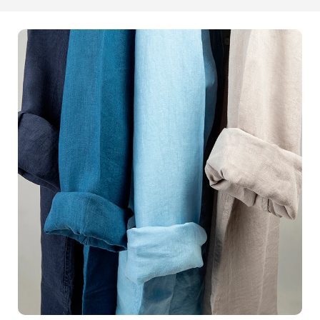
vous souhaitez mettre en avant ? Laissez-nous sublimer
son apparence et attirer ainsi l'attention qu'il mérite.Nos
studios sont équipés des derniers
matériels
professionnels
, garantissant des images nettes et
éclatantes, prêtes à séduire vos clients dès le premier
regard. Vous vous souciez de votre
image de marque
?
Nous aussi. En collaborant avec nous, vous bénéficiez
d'une approche personnalisée et attentive. Nous
prenons le temps de comprendre vos besoins
spécifiques et vos préférences esthétiques pour
produire des résultats impeccables. Une étude montre
que des images de haute qualité augmentent de 60%
les chances de conversion des visiteurs en acheteurs.
Pouvez-vous vraiment vous permettre de laisser passer
une telle opportunité ? Pensez à l'impact que des
photos professionnelles
peuvent avoir sur vos ventes
et sur la notoriété de votre marque. En nous confiant vos
packshots, vous faites le choix de l'excellence et de la