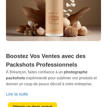
Boostez Vos Ventes avec des
Packshots Professionnels
À Bréançon, faites confiance à un
photographe
packshots
expérimenté pour sublimer vos produits et
donner un coup de pouce décisif à votre entreprise.
Imaginez une image qui capte immédiatement
Lire la suite
lattention, dévoilant chaque
détail
de vos articles avec
une
précision incroyable
, et qui raconte une histoire
Obtenir un devis gratuit