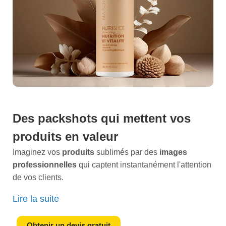
Des
packshots
qui mettent vos
produits en valeur
Imaginez vos
produits
sublimés par des
images
professionnelles
qui captent instantanément l'attention
de vos clients.
Vous avez consacré du temps et des efforts pour créer
Lire la suite
ou sélectionner ces
articles
uniques, il est essentiel de
les présenter sous leur meilleur jour. À Avrainville, notre
Obtenir un devis gratuit