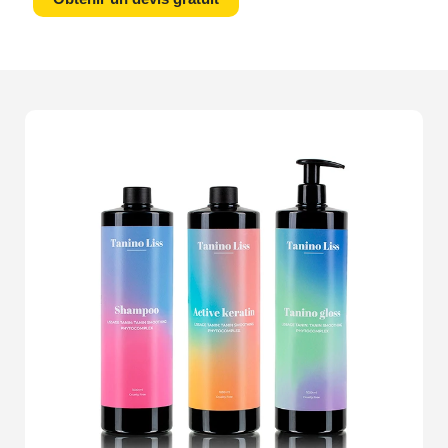
expertise en packshot
transforme vos objets en
véritables
uvres d'art
visuelles.Chaque détail compte.
Une
luminosité
parfaite, un
cadrage précis
, et une
mise en scène soigneuse
peuvent faire toute la
différence entre un client de passage et un client
conquis. Nos
photographes professionnels
maîtrisent
l'art de capturer l'essence même de vos
produits
, quels
qu'ils soient. Que vous vendiez des
vêtements
, des
accessoires
, des
appareils électroniques
ou des
articles de décoration
, notre mission est de les
transformer en images percutantes qui suscitent
l'envie.Imaginez recevoir un appel excité d'un client
grâce à une simple photo. La valorisation de vos
produits
par une
photographie de haute qualité
influence directement les décisions d'achat et augmente
la
satisfaction de vos clients
. Notre objectif est de
vous aider à
booster vos ventes
et à renforcer votre
image de marque
grâce à des
packshots