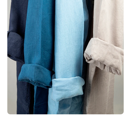
faire une différence significative. Nos
esprits créatifs
dévoués travaillent avec un équipement de pointe pour
garantir des photos impeccables, prêtes à
impressionner vos clients potentiels. Chaque
photographie
est traitée avec soin pour s'assurer
qu'elle reflète parfaitement l'essence de votre marque et
la qualité de vos produits.Nous avons collaboré avec de
nombreuses entreprises locales et internationales, et
nos packshots ont constamment aidé à
augmenter les
conversions
sur leurs plateformes de vente en ligne.
Imaginez des clients captivés par la pureté et la finesse
des images de vos produits, les amenant à ajouter ces
articles dans leur panier sans hésitation.Vous avez
investi du temps et des ressources pour créer un produit
exceptionnel. Maintenant, laissez-nous l'immortaliser
avec notre expertise en
photographie de packshots
.
Faites passer vos visuels au niveau supérieur et
démarquez-vous dans un marché compétitif. Nos clients