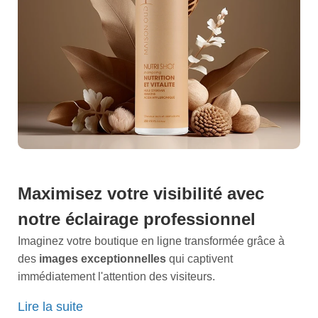
Maximisez votre visibilité avec
notre éclairage professionnel
Imaginez votre boutique en ligne transformée grâce à
des
images exceptionnelles
qui captivent
immédiatement l'attention des visiteurs.
À Saulx-les-Chartreux, notre équipe spécialisée réalise
Lire la suite
des
packshots e-commerce
de haute qualité qui