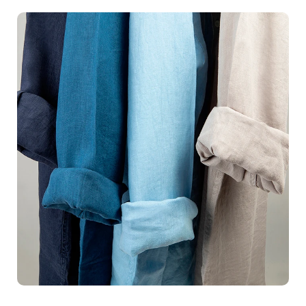
savoir-faire
et leur
créativité
pour produire des
photographies haute définition
qui non seulement
représentent fidèlement vos produits, mais qui les
magnifient. Que ce soit pour des vêtements, des
accessoires, de la décoration intérieure ou des produits
high-tech, nous avons l'expertise nécessaire pour
embellir nimporte quel type d'articles. Notre studio est
équipé avec un
matériel de pointe
, vous garantissant
des photos aux
normes les plus rigoureuses
, prêtes à
être intégrées directement sur votre site web ou vos
plateformes de vente en ligne.Imaginez une boutique en
ligne où chaque produit attire instantanément l'il, suscite
l'intérêt, et pousse à l'achat. C'est ce que nous réalisons
pour vous, grâce à une
présentation visuelle
irréprochable
de vos articles. Peu importe la
complexité de vos besoins, nous vous accompagnons
avec des
solutions sur-mesure
et un service client
dévoué pour vous assurer une expérience sans faille.