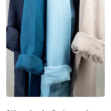
meilleur jour. Grâce à notre expertise en
photographie
de produits
, nous savons exactement comment
capturer les angles parfaits, les couleurs vibrantes, et la
texture authentique de chaque article. Faites briller vos
produits pour attirer plus de visiteurs, augmenter le
taux
de conversion
et booster vos ventes en ligne.L'impact
d'un
packshot
bien réalisé ne peut être sous-estimé.
Des études montrent que les acheteurs en ligne se fient
aux
visuels de haute qualité
pour prendre des
décisions d'achat. Ne laissez pas vos concurrents vous
surpasser avec des images banales. Faites le choix de
la perfection visuelle avec des packshots qui parlent
d'eux-mêmes.Chaque produit a son histoire à raconter.
Avec la magie de la photographie professionnelle, cette
histoire devient palpable. Imaginez la satisfaction de
voir vos ventes grimper grâce à des photos qui non
seulement captivent, mais convertissent. Vous méritez