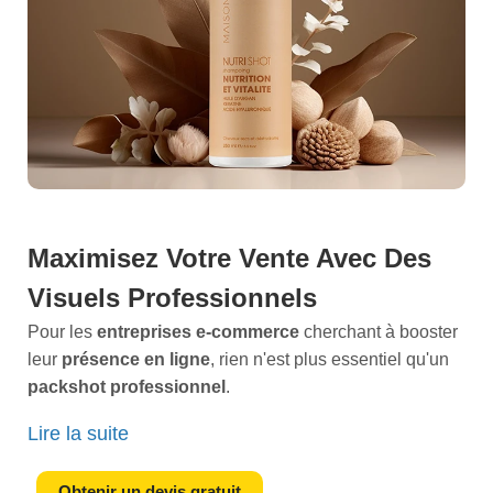
Maximisez Votre Vente Avec Des
Visuels Professionnels
Pour les
entreprises e-commerce
cherchant à booster
leur
présence en ligne
, rien n'est plus essentiel qu'un
packshot professionnel
.
Imaginez un client feuilletant votre page produit et
Lire la suite
tombant sur une image dune clarté et dune netteté
exceptionnelles. C'est cette première impression qui
Obtenir un devis gratuit