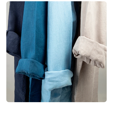
incitent vos clients à passer du temps sur votre site et
cliquent sur le bouton d'achat.Imaginez une boutique en
ligne où chaque produit est une oeuvre d'art, où chaque
détail est magnifiquement mis en valeur, où chaque
image convainc un peu plus votre client qu'il ne peut
pas passer à côté de votre offre. Cela peut devenir votre
réalité grâce à notre
service professionnel
de
packshot e-commerce aux
Mesnuls
. Vos clients ne
veulent pas de simples photos, ils recherchent des
expériences visuelles
engageantes. Nos packshots ne
se contentent pas de montrer vos produits; ils les
magnifient, créant une connexion immédiate et
émotionnelle. Chaque session de shooting est conçue
pour captiver et influencer positivement votre audience.
Tout ce dont vous avez besoin, cest de notre
expertise
pour que vos produits se distinguent dans un marché
compétitif et saturé.Notre équipe est passionnée par la
photographie de produit
de qualité. En nous