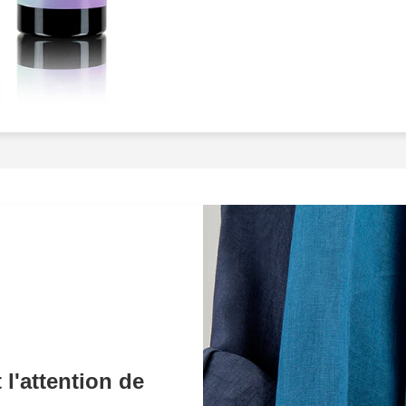
et le désir
chez vos visite
capturer
l'essence de ch
détails qui feront la dif
travaillée pour faire ressor
formes
, assurant ainsi q
d'achat. En adoptant nos 
ne sera plus simplement p
comme une galerie engagea
à acheter.Pourquoi se con
pouvez offrir à vos produi
Nos professionnels dédiés 
augmentant ainsi leur
attr
ventes. Vos clients pourr
l'élégance
de vos produit
propension à acheter.Répo
une
attention minutieuse
succès et de celui de vos 
l'attention de
articles se noyer dans la m