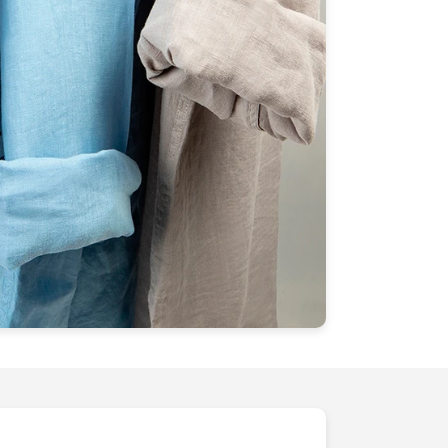
 packshot
spécialisés.Prêt à donner un
mmerce ? Contactez-nous dès aujourd'hui
uits en véritables
stars visuelles
.
es visuels qui non seulement attirent,
tissent. Soyez le choix incontournable
des images saisissantes, exactement