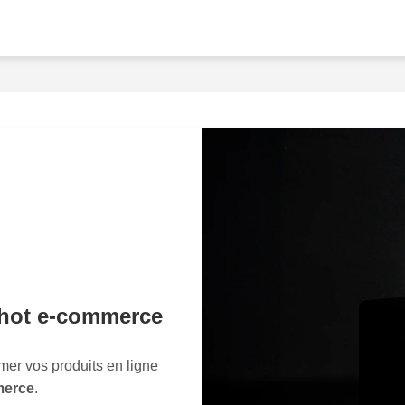
précision exceptionnelle. 
techniques de retouche h
image, garantissant des
v
incomparables
.Pensez à 
votre entreprise. Une aug
engagement client et une
nous disent souvent que 
qu'ils ont investi dans de
vos produits se démarqua
les annonces publicitaires
services.Vous n'avez pas 
Nous nous chargeons de tou
une tranquillité d'esprit 
shot e-commerce
pourrez réinvestir dans d'
que nous nous occupons d
premier pas vers une
pré
mer vos produits en ligne
ventes démultipliées en n
merce
.
experts sont prêts à trans