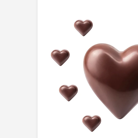
vous que de belles images
professionn
réfléchissez à l'impact sur vos
ventes
. 
justice à votre produit est une vente m
vous perdez avec une image de mauvais
opportunité qui senvole. Les
clients pot
sans même y réfléchir à deux fois. Évite
la mission de sublimer vos produits et o
immédiate.Vous navez pas encore pris ce
Le moment est venu de passer à laction
maintenant pour discuter de vos besoin
propulsons vos produits au sommet et cré
irrésistible. Notre équipe de
profession
transformer chaque clic en un
achat
, tru
aujourd'hui, et laissez-nous vous montr
images peuvent révolutionner vos vente