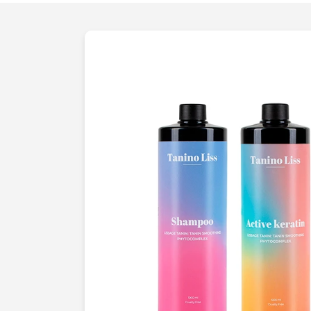
pointe
constituent la combinaison parfai
résultats à couper le souffle. Chaque pa
dart, soigneusement élaborée pour soul
et l
esthétique
de vos produits. Nos clie
régulièrement des
augmentations signi
conversions et du
retour sur investiss
intervention.Votre
succès commercial
e
vous proposons une solution clé en main
personnalisée, qui vous permet de consa
ressources à ce que vous faites de mieu
business. Laissez-nous transformer vos 
service de packshot e-commerce. Pour 
pouvons élever vos
visuels produits
à u
faire de votre boutique en ligne une vitrin
nous dès aujourdhui
. Ensemble, faison
boostons vos ventes!