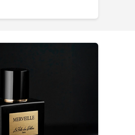
Et ce n'est pas tout. Nous utilisons des
aut de gamme pour optimiser chaque
isuels d'une netteté et d'une qualité
la différence que cela peut faire pour
mentation des ventes, un meilleur
 image de marque renforcée. Nos clients
leurs
ventes en ligne ont augmenté
dès
s packshots de haute qualité. Imaginez
nt sur les pages de recherche ou dans
. Tout cela est possible avec nos
à vous occuper de quoi que ce soit.
t, du début à la fin, pour vous offrir
totale. Imaginez tout ce temps que vous
autres aspects de votre activité pendant
e vos visuels produits.Prenez le
sentation produit optimisée
et des
ous contactant dès aujourd'hui. Nos
former vos produits en véritables stars du