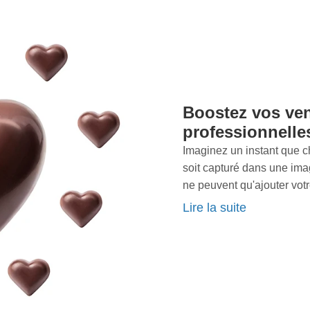
elles
coûtent cher, mais
Une photo qui ne rend pas
anquée. Chaque minute que
e qualité est une
entiels
quittent votre page
z ce piège ! Confiez-nous
bservez la différence
Boostez vos ve
tte décision cruciale ?
professionnelle
. Contactez-nous
Imaginez un instant que 
s en packshots. Ensemble,
soit capturé dans une image
ons une vitrine digitale
ne peuvent qu'ajouter votre
nels
est prête à
C'est exactement ce que 
Lire la suite
st us.
Appelez-nous
dès
commerce
. Vos produits m
er comment de simples
et nous sommes là pour r
s.
professionnels
savent pr
caractéristiques qui renden
texture d'un tissu délicat, 
élégant d'un gadget high-