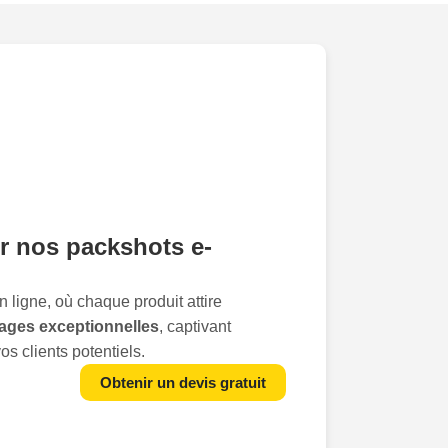
r nos packshots e-
 ligne, où chaque produit attire
ages exceptionnelles
, captivant
s clients potentiels.
erce
à Crosne transforment cette vision
Obtenir un devis gratuit
notre service, vous offrez à vos produits
s toute leur splendeur, suscitant
l'envie