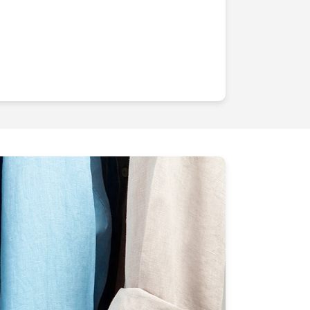
urs.Notre expertise nous permet de
aque article
, révélant les moindres
férence. Chaque image est soigneusement
tir
les textures, les couleurs et les
ue chaque clic mène à une intention
techniques éprouvées, votre inventaire
erçu comme une liste de produits, mais
nte qui invite vos clients à explorer et
tenter d'images ordinaires quand vous
ts une présentation
exceptionnelle
?
maîtrisent l'art de sublimer vos articles,
ait visuel
, et par conséquent, vos
ont apprécier véritablement
la qualité et
s, augmentant leur confiance et
nse rapide, qualité irréprochable, et
 aux détails
sont les clés de notre
produits en ligne. Ne laissez pas vos
asse ; offrez-leur la vitrine quils méritent