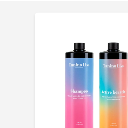
parfait, et de l'éclairage optimal pour ca
dans chaque article. Imaginez un client p
tombant sous le charme de vos articles 
parfaitement éclairées et des détails m
Cette expérience visuelle, devenue poss
experts, augmente considérablement le
et fidélise vos clients.En collaborant av
non seulement de clichés impeccables 
engagement à assurer que chaque image 
répond précisément aux besoins de vot
public cible
. Nous comprenons l'import
dans la chaîne de valeur de l'e-commerc
mettons un point d'honneur à dépasser v
pas la qualité de vos images être un frei
Contactez-nous dès aujourd'hui et donne
présentation qu'ils méritent. Ensemble, 
commerce
une vitrine irrésistible.