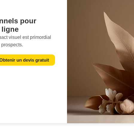
nnels pour
 ligne
mpact visuel est primordial
s prospects.
rons des
packshots
tent en valeur vos
Obtenir un devis gratuit
ginez des images si
 le désir immédiat chez
esse ne peut être obtenu
 la précision et à
 présentés sous leur
 réalisons est le fruit
e vous vendiez des bijoux,
es ou d'autres produits,
mise en scène, du cadrage