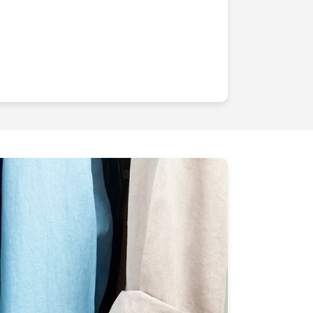
e génèrent plus de ventes que d'autres?
dans les
images de produit
, nous nous spécialisons dans les
qui non seulement subliment vos
ent une histoire, votre histoire. Vos
s d'être mis en lumière par des experts
ion et vos objectifs commerciaux?En
 vous bénéficiez de la
créativité et du
dévouée à la qualité. Chaque shoot est
rait visuel et captiver votre audience
 image vaut mille mots, cest pourquoi
pturer non seulement l'essence de vos
otion que vous souhaitez transmettre à
us de temps avec des photos amateurs
 à vos produits.
Faites le choix de
-vous de la masse en offrant à vos
tibles qui accélèrent votre taux de
 donner à vos produits la vitrine qu'ils