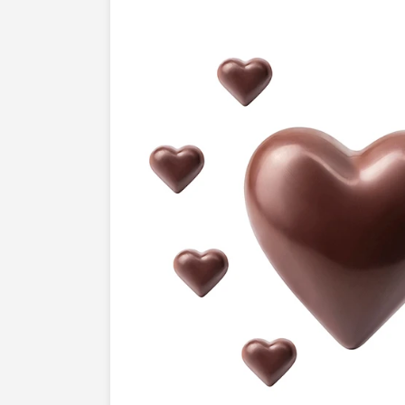
investissez dans une
expérience visue
la confiance de vos clients et augmenter
conversion. Imaginez le soin apporté à 
ombre, chaque nuance de couleur. Un s
peut transformer votre catalogue en une
incite à l'achat.Laissez vos produits brill
Réservez notre service de packshot dès 
lexpérience dune présentation produit qu
de marque sur le marché. Contactez-no
à vos produits léclat qu'ils méritent et v
ventes !