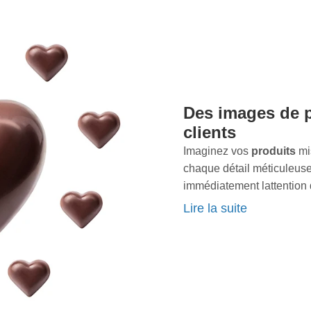
lle immersive
qui soudera
a votre taux de
chaque reflet, chaque
imple appel avec nous
galerie attractive
qui
er comme ils le méritent.
aujourdhui et faites
Des images de p
i redéfinira votre image
clients
us maintenant pour donner
Imaginez vos
produits
mis
oyez la différence dans vos
chaque détail méticuleuse
immédiatement lattention d
Vos articles sont plus qu'
Lire la suite
histoire, et cette histoi
professionnelle. Notre ex
Conflans-Sainte-Honorine
produits en de véritables 
de photos génériques qua
séduisent et convainquent 