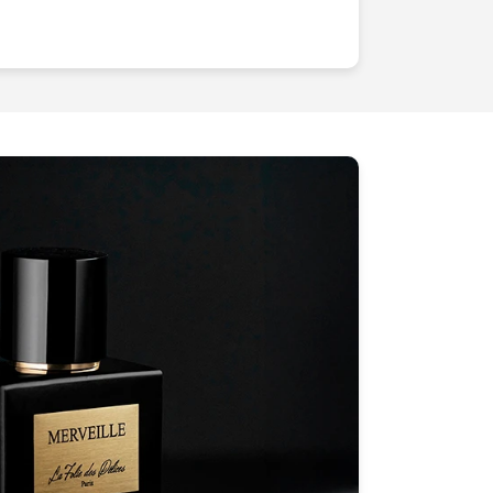
u e-commerce. Une image de haute
 de présenter un produit : elle crée une
avec le spectateur, incite à en savoir
'achat. Nos services vous garantissent des
t dans lunivers dense et compétitif de
vons que chaque produit est unique. Quil
nique, de cosmétique ou tout autre
e sur-mesure garantit que chaque image
buts et la
valeur
de vos articles. Nous
avancées et un matériel de pointe pour
faite dès la première prise, économisant
ressources tout en vous assurant un
aginez la satisfaction de vos clients
s images qui honorent vraiment leurs
dit plus que mille mots et influence
achat. Ne laissez pas passer cette
os ventes
. Faites le premier pas vers
irréprochable.
Contactez-nous dès