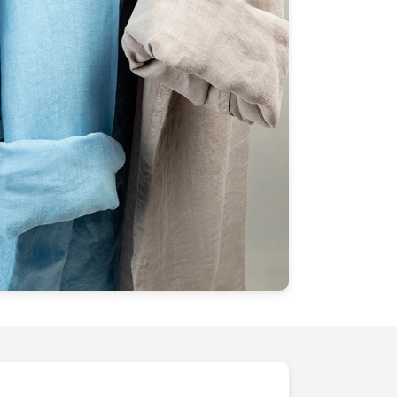
vec nous dès maintenant et discutons de
nsformer votre présence en ligne.
raconter votre histoire visuellement et à
ients. Ensemble, faisons un pas vers le
rce. Échangeons pour comprendre vos
os idées.
Appelez-nous
pour obtenir
ouvrir nos offres sur-mesure. Votre