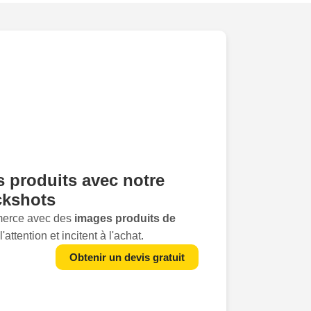
os produits avec notre
ckshots
merce avec des
images produits de
'attention et incitent à l'achat.
s clients puissent ressentir la texture,
Obtenir un devis gratuit
et être convaincus de la qualité de vos
 des
photos professionnelles
. C'est
 offrons.Vous vous demandez pourquoi