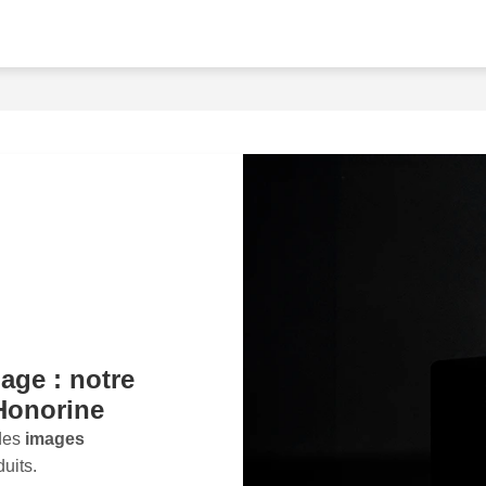
crucial dans le monde d
qualité ne se contente pas
connexion émotionnelle
plus et éveille le désir d
images qui se démarqueron
la vente en ligne.Nous sa
sagisse de mode, délectro
catégorie, notre approch
reflète fidèlement les attri
utilisons des techniques 
que chaque photo soit par
ainsi votre temps et vos 
résultant époustouflant.Im
mage : notre
lorsqu'ils découvriront de
attentes. Une image forte 
-Honorine
directement la décision d'
 des
images
opportunité de
booster v
uits.
une présentation produit 