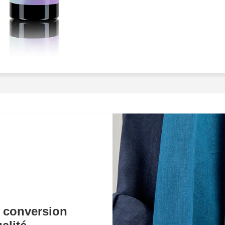
certains magasins en lign
Le secret réside souvent 
impeccables
. Chez nous
packshots e-commerce
produits, mais aussi racont
produits ne méritent-il pa
qui comprennent votre vis
choisissant notre service,
savoir-faire
d'une équipe 
pensé pour maximiser l'att
cible. Nous savons qu'une
nous nous engageons à ca
produits, mais aussi l'ém
vos clients.Ne perdez pl
qui ne rendent pas justice
l'excellence
et démarquez
 conversion
clients des visuels irrésis
conversion. Il est temps de