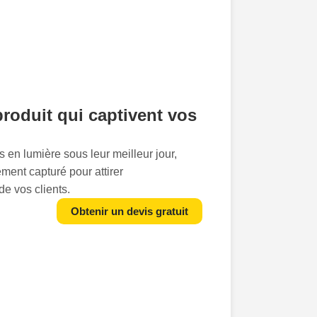
roduit qui captivent vos
 en lumière sous leur meilleur jour,
ment capturé pour attirer
e vos clients.
un simple achat; ils racontent une
Obtenir un devis gratuit
re commence avec un
packshot
de qualité
pertise en
packshot e-commerce
à
 transforme vos simples images de
aimants à cliquer.Pourquoi se contenter
nd vous pouvez avoir des images qui
en un clin d'il? L'impact visuel est