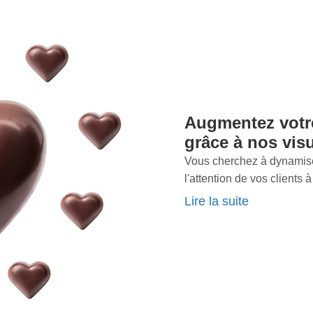
ux. Ne laissez rien au
rsion
et maximisez la
otre expertise en
 que chaque produit a
ourquoi nous nous
ndent
.Un produit bien
onfiance à notre équipe
Augmentez vot
ls qui captivent et
grâce à nos vis
d'hui pour discuter de
Vous cherchez à dynamis
pouvons transformer vos
l'attention de vos clients
s
pour votre business.
Imaginez vos
produits
pré
Lire la suite
et augmenter vos ventes n'a
images
de haute qualité qu
racontent aussi une histo
toute la différence, tran
outil puissant de vente.S
des
images de haute qua
jusqu'à 30% ? En travaill