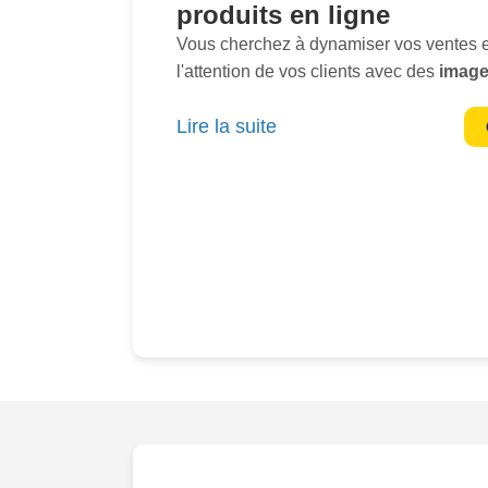
produits en ligne
Vous cherchez à dynamiser vos ventes en
l'attention de vos clients avec des
image
Notre service de packshot e-commerce 
Lire la suite
votre solution. Évitez les mauvaises sur
amateurs et adoptez des visuals profess
l'histoire de vos
produits d'un simple co
potentiel arrivant sur votre site et décou
saisissantes
de vos produits. Ne serait
séduit ? Les visiteurs de votre boutique 
attirés par les visuels ; c'est pourquoi i
professionnels
est essentiel pour conver
achats concrets
. Nos photographes tal
l'
essence
de vos produits, mettant en lu
significatif pour séduire vos clients.Cha
avec une précision rigoureuse, garantis
claires
et prêtes à être utilisées sur tou
vente en ligne. Nos forfaits sont flexibl