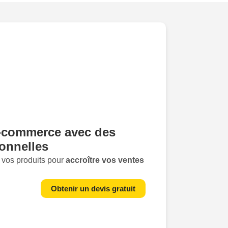
-commerce
avec des
onnelles
 vos produits pour
accroître vos ventes
 de packshot e-commerce
à Condé-sur-
Obtenir un devis gratuit
comprenons l'importance d'une
mpeccable
pour attirer et fidéliser les
ommerce. Imaginez un client potentiel