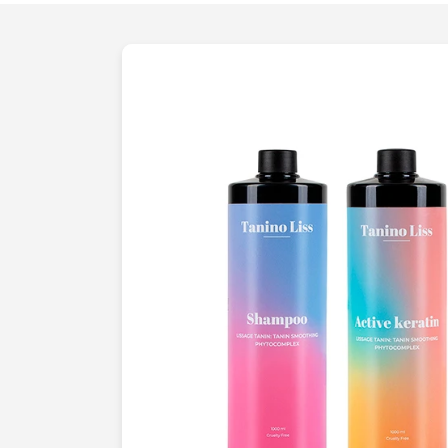
chaque subtilité de vos produits. C'est 
nous engageons à vous offrir.Nous comp
se démarquer dans le monde compétitif
experts en
photographie commerciale
avancées pour garantir que chaque
clic
l'angle, et le cadrage sont soigneusemen
chaque image soit une véritable oeuvre d
vous soucier de l'apparence de vos prod
en chargeons pour vous.Ne laissez pas
dans la masse avec des visuels médioc
assurent une présentation professionnel
de captiver et de convertir vos visiteurs
maintenant et observez la transformatio
ligne
grâce à des images qui parlent d'
nous donnerons à vos produits la visibilit
Accordez-nous votre
confiance
pour des
et une augmentation significative de vos
l'excellence avec nos services de
packs