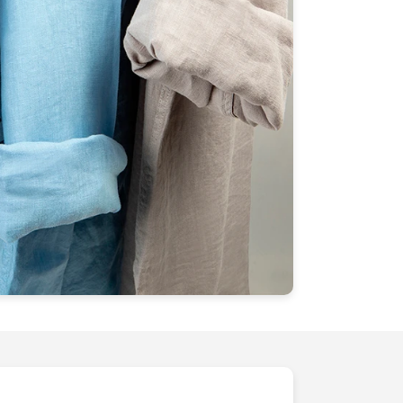
mer vos
conversions
. Une fois que nos
elles, vos clients seront conquis dès le
us pour donner à vos produits la
mise en
ntactez-nous
dès aujourd'hui pour
Ensemble, faisons rayonner votre e-