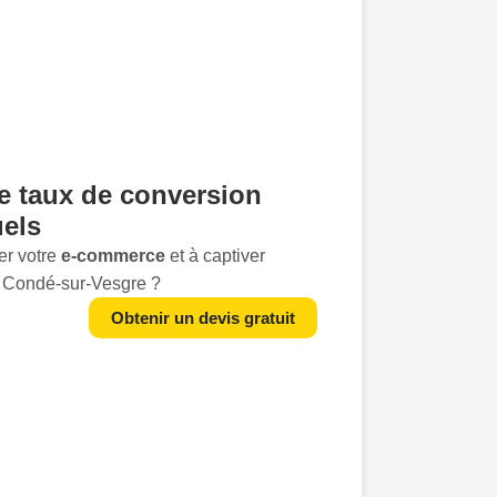
re
taux de conversion
uels
er votre
e-commerce
et à captiver
 à Condé-sur-Vesgre ?
sentés sous leur meilleur jour avec des
Obtenir un devis gratuit
i non seulement attirent l'il, mais
ire. Un
packshot
professionnel peut faire
sformant une simple photographie en un
aviez-vous que des études montrent que
lité
augmentent les taux de conversion
ant avec notre équipe spécialisée, vous