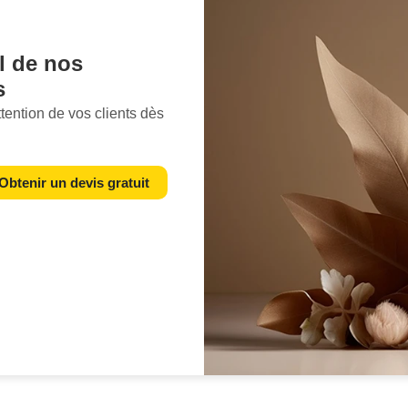
l
de nos
s
ttention de vos clients dès
ualité supérieure, vous
ples visiteurs en
Obtenir un devis gratuit
point l'
image
joue un
n ligne. Une photo bien
n optant pour nos services
cierez de
visuels
ture, les couleurs et les
ont présentés sous leur
rêt et une forte envie de les
nt votre boutique en
ent chaque angle et