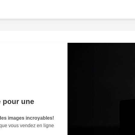
vous assurez que chaque 
avant. Nos photographes 
l'essence de votre
marqu
ressortent sur n'importe 
un client tombe amoureux
à une image parfaite. Ce s
irrépressible d'acheter c
packshots
professionnels
expérience visuelle immers
d'achat.Votre temps est p
produits
, vous pouvez vou
croissance de votre
entre
que vos produits brillent 
é pour une
est réalisé avec la plus g
parfait à l'éclairage optim
démarquent de la concurr
es images incroyables!
votre
e-commerce
une all
 que vous vendez en ligne
Contactez-nous dès maint