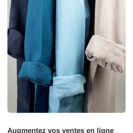
puissant outil de séduction. Notre talent réside dans la
capacité à glorifier vos articles, qu'il s'agisse de mode,
d'électronique, de cosmétiques ou dobjets décoratifs.
Nous savons que chaque produit a une histoire à
raconter et nous savons
comment la capturer
. En
fournissant des images fidèles et attrayantes, nous
aidons votre marque à se démarquer dans un marché
éminemment compétitif
.Collaborer avec nous, c'est
bénéficier d'un
service personnalisé
et
flawless
du
début à la fin. Nous nous immergeons dans votre vision
pour créer des
packshots
qui non seulement répondent
aux standards les plus exigeants, mais qui surpassent
vos attentes. En soccupant de tous les aspects
techniques, nous vous libérons du temps pour vous
concentrer sur la croissance de votre activité.Votre
succès est notre priorité. Alors, pourquoi attendre ?
Contactez-nous dès aujourd'hui
pour discuter de vos
besoins. Ensemble, nous transformerons vos produits
Augmentez vos
ventes en ligne