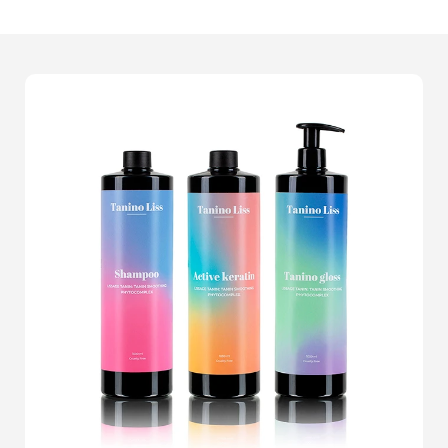
magnifiquement éclairés, chaque détail mis en valeur
avec une clarté indéniable. Nos
photographes
professionnels
exploitent une
technologie de pointe
pour capturer l'essence même de vos articles. Plus de
photos floues ou mal cadrées qui gâchent l'attrait visuel
de vos offres. Nous vous promettons des images qui
convertissent les visiteurs en clients.Imaginez aussi la
confiance que vos acheteurs auront en voyant vos
produits sous leur meilleur jour. Un bon packshot ne se
contente pas de montrer un produit, il raconte une
histoire
, il fait rêver. Chaque clic sur une de vos images
rapproche vos clients de la décision d'achat. Être à la
hauteur de cette attente, c'est notre spécialité.L'époque
des amateurs est révolue; chaque entreprise e-
commerce qui se respecte mérite des packshots
professionnels. Dites adieu à l'amateurisme et projetez
une image de
fiabilité
et de
qualité supérieure
. Grâce
à notre service, vous valorisez votre marque et vous