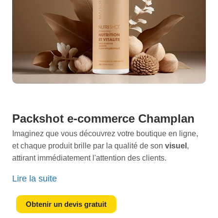
Packshot e-commerce Champlan
Imaginez que vous découvrez votre boutique en ligne,
et chaque produit brille par la qualité de son
visuel
,
attirant immédiatement l'attention des clients.
C'est cette
excellence
que nos packshots e-commerce
Lire la suite
vous offrent. Chez nous, la
première impression
compte, et nous savons qu'en e-commerce, elle peut
Obtenir un devis gratuit
faire toute la différence.Visualisez vos produits