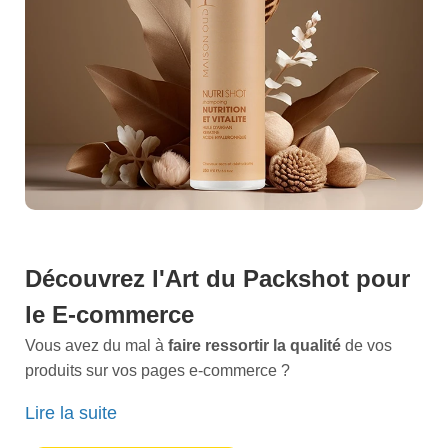
Découvrez l'Art du
Packshot
pour
le
E-commerce
Vous avez du mal à
faire ressortir la qualité
de vos
produits sur vos pages e-commerce ?
Chaque jour, nous collaborons avec des entreprises
Lire la suite
comme la vôtre pour créer des
packshots
exceptionnels
qui captivent l'attention des clients et