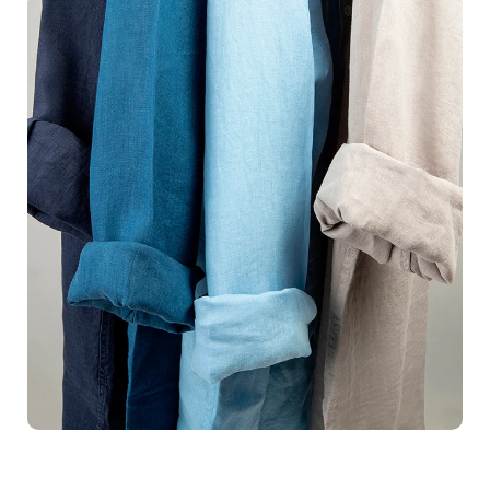
et parfaitement éclairées qui transforment la simple
curiosité en achat ferme. Pensez à vos clients naviguant
sur votre site, captivés par des photos qui mettent en
valeur chaque aspect de vos produits, créant une envie
irrésistible de cliquer sur Acheter.Notre équipe de
photographes chevronnés possède une expertise
inégalée en
photographie produit
. Nous savons
comment capturer lessence même de ce que vous
souhaitez transmettre. Le secret ? Une écoute attentive
de vos besoins et une compréhension parfaite de votre
univers de marque. Vous pouvez compter sur notre
savoir-faire pour offrir à votre boutique en ligne la qualité
visuelle qui fera la différence.Nous comprenons
l'importance de la
première impression
. Saviez-vous
que les acheteurs en ligne prennent souvent leur
décision d'achat en quelques secondes seulement ?
Une présentation soignée et professionnelle peut être le
facteur décisif. Inutile de chercher plus loin, notre