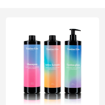
qualité
.Nos experts en
photographie de produits
travaillent avec une précision et un détail inégalés pour
mettre en valeur chaque aspect de vos articles. Que
vous vendiez des vêtements, des gadgets électroniques
ou des articles de décoration, nous sommes déterminés
à vous fournir des images qui reflètent la véritable
essence de vos produits. Chaque session de packshot
est soigneusement planifiée et exécutée pour garantir
des résultats époustouflants.Vous ne méritez rien de
moins que l'excellence pour votre boutique en ligne.
Imaginez un instant : un client potentiel tombe sur votre
site, voit des images d'une clarté et d'une netteté
exceptionnelles, et se dit Ça, il me le faut. Cest l'effet
des
packshots professionnels
que nous réalisons. Ils
non seulement enrichissent lexpérience visuelle de
votre site, mais augmentent aussi le taux de conversion
de vos visiteurs en acheteurs.Notre équipe est à votre
écoute pour comprendre vos besoins spécifiques et