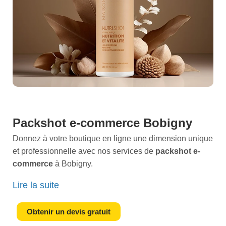
Packshot e-commerce Bobigny
Donnez à votre boutique en ligne une dimension unique
et professionnelle avec nos services de
packshot e-
commerce
à Bobigny.
Imaginez une image qui capte instantanément l'attention
Lire la suite
de vos clients potentiels, qui présente vos produits sous
leur meilleur jour et qui incite à l'achat. C'est exactement
Obtenir un devis gratuit
ce que nous offrons avec nos
packshots de haute